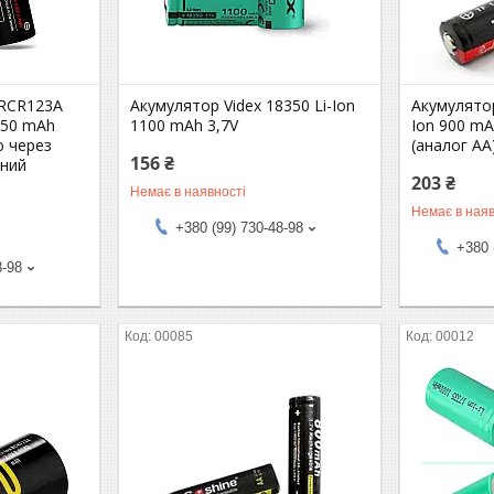
 RCR123A
Акумулятор Videx 18350 Li-Ion
Акумулятор
 950 mAh
1100 mAh 3,7V
Ion 900 mA
ю через
(аналог AA
156 ₴
ений
203 ₴
Немає в наявності
Немає в наяв
+380 (99) 730-48-98
+380 
8-98
00085
00012