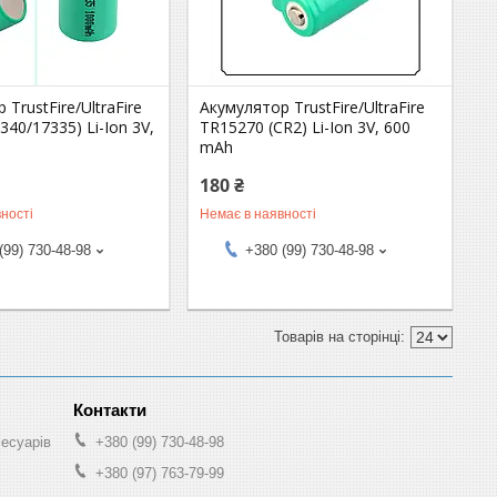
TrustFire/UltraFire
Акумулятор TrustFire/UltraFire
340/17335) Li-Ion 3V,
TR15270 (CR2) Li-Ion 3V, 600
mAh
180 ₴
ності
Немає в наявності
(99) 730-48-98
+380 (99) 730-48-98
сесуарів
+380 (99) 730-48-98
+380 (97) 763-79-99