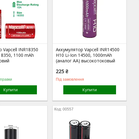
 Vapcell INR18350
Аккумулятор Vapcell INR14500
 18350, 1100 mAh
H10 Li-Ion 14500, 1000mAh
овий
(аналог AA) высокотоковый
225 ₴
дправки
Під замовлення
Купити
Купити
00557