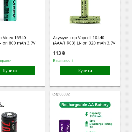
 Videx 16340
Акумулятор Vapcell 10440
i-Ion 800 mAh 3,7V
(AAA/HR03) Li-Ion 320 mAh 3,7V
113 ₴
дправки
В наявності
Купити
Купити
00382