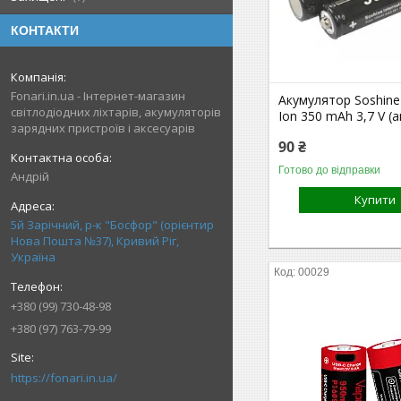
КОНТАКТИ
Fonari.in.ua - Інтернет-магазин
Акумулятор Soshine 
світлодіодних ліхтарів, акумуляторів
Ion 350 mAh 3,7 V (
зарядних пристроїв і аксесуарів
90 ₴
Готово до відправки
Андрій
Купити
5й Зарічний, р-к "Босфор" (орієнтир
Нова Пошта №37), Кривий Ріг,
Україна
00029
+380 (99) 730-48-98
+380 (97) 763-79-99
https://fonari.in.ua/