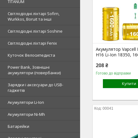
TITANUM
Світлодіодні ліхтарі Sofirn,
Wurkkos, Boruit та інші
Світлодіодні ліхтарі Soshine
Світлодіодні ліхтарі Fenix
Акумулятор Vapcell
H16 Li-Ion 18350, 1
Куточок Велосипедиста
208 ₴
Power Bank, Зовнішні
акумулятори (повербанки)
Готово до відправки
Купити
Зарядки і аксесуари до USB-
гаджетів
Акумулятори Li-Ion
00041
Акумулятори Ni-Mh
Батарейки