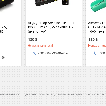
Акумулятор Soshine 14500 Li-
Акумулятор 
.7 V,
Ion 800 mAh 3,7V захищений
CR123A (16
SB),
(аналог АА)
1000 mAh
180 ₴
180 ₴
Немає в наявності
Немає в наяв
+380 (99) 730-48-98
+380 
8-98
рнет-магазин світлодіодних ліхтарів, акумуляторів зарядних пристроїв і ак