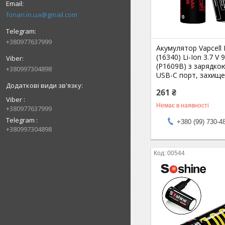
fonari.in.ua@gmail.com
+380977637999
Акумулятор Vapcell
(16340) Li-Ion 3.7 V
(P1609B) з зарядко
+380997304898
USB-C порт, захищ
261 ₴
Viber
Немає в наявності
+380977637999
Telegram
+380 (99) 730-4
+380997304898
00544