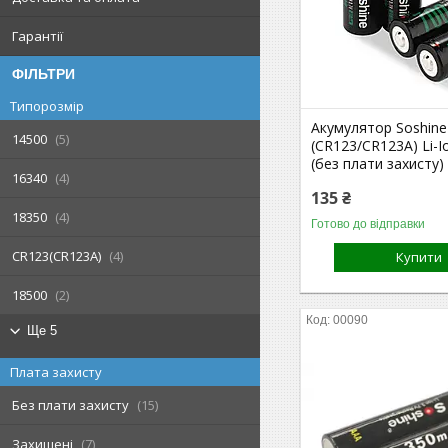
Гарантії
ФІЛЬТРИ
Типорозмір
Акумулятор Soshine
14500
5
(CR123/CR123A) Li-
(без плати захисту)
16340
4
135 ₴
18350
4
Готово до відправки
CR123(CR123A)
4
Купити
18500
2
00090
Ще 5
Плата захисту
Без плати захисту
15
Захищені
7