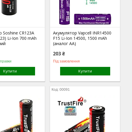
р Soshine CR123A
Акумулятор Vapcell INR14500
23) Li-Ion 700 mAh
F15 Li-Ion 14500, 1500 mAh
ний
(аналог AA)
203 ₴
дправки
Під замовлення
Купити
Купити
00091