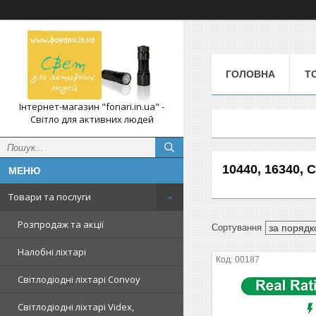
ГОЛОВНА
Т
Інтернет-магазин "fonari.in.ua" -
Світло для активних людей
10440, 16340, C
Товари та послуги
Розпродаж та акції
Налобні ліхтарі
00187
Світлодіодні ліхтарі Convoy
Світлодіодні ліхтарі Videx,