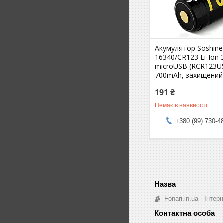
Акумулятор Soshine
16340/CR123 Li-Ion 3
microUSB (RCR123U
700mAh, захищений
191 ₴
Немає в наявності
+380 (99) 730-4
Fonari.in.ua - Інте