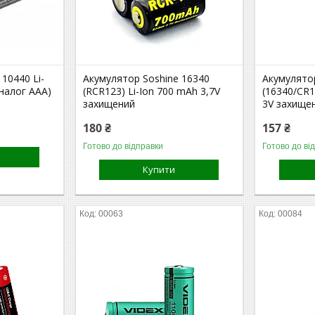
10440 Li-
Акумулятор Soshine 16340
Акумулято
аналог AAA)
(RCR123) Li-Ion 700 mAh 3,7V
(16340/CR1
захищений
3V захище
180 ₴
157 ₴
Готово до відправки
Готово до ві
Купити
00063
00084