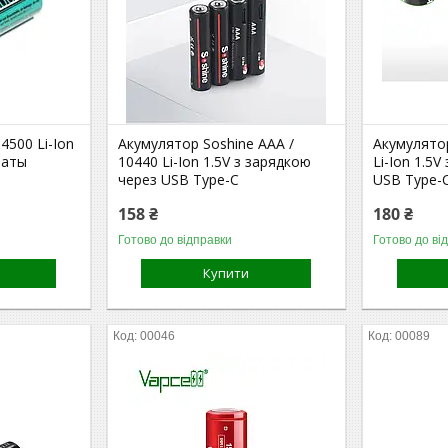
4500 Li-Ion
Акумулятор Soshine AAA /
Акумулятор
латы
10440 Li-Ion 1.5V з зарядкою
Li-Ion 1.5
через USB Type-C
USB Type-
158 ₴
180 ₴
Готово до відправки
Готово до ві
Купити
00046
00089