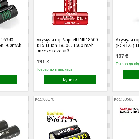
 16340
Акумулятор Vapcell INR18500
Акумулятор
Ion 700mAh
K15 Li-Ion 18500, 1500 mAh
(RCR123) L
високотоковий
167 ₴
191 ₴
Готово до ві
Готово до відправки
Купити
00170
00586