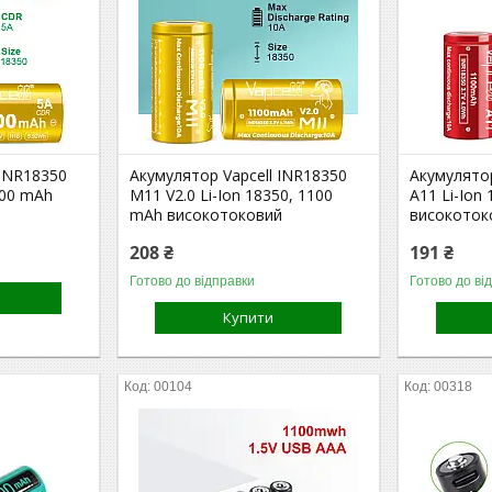
 INR18350
Акумулятор Vapcell INR18350
Акумулятор
600 mAh
M11 V2.0 Li-Ion 18350, 1100
A11 Li-Ion
mAh високотоковий
високоток
208 ₴
191 ₴
Готово до відправки
Готово до ві
Купити
00104
00318