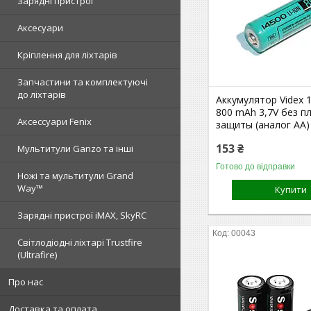
Зарядні пристрої
Аксесуари
Кріплення для ліхтарів
Запчастини та комплектуючі
до ліхтарів
Аккумулятор Videx 1
800 mAh 3,7V без п
Аксессуари Fenix
защиты (аналог AA)
153 ₴
Мультитули Ganzo та інші
Готово до відправки
Ножі та мультитули Grand
Way™
Купити
Зарядні пристрої iMAX, SkyRC
00043
Світлодіодні ліхтарі Trustfire
(Ultrafire)
Про нас
Доставка та оплата