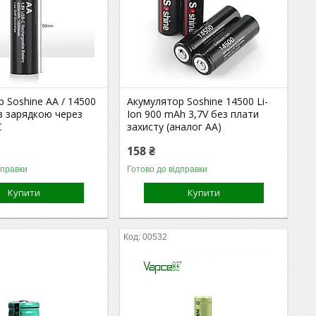
 Soshine AA / 14500
Акумулятор Soshine 14500 Li-
V з зарядкою через
Ion 900 mAh 3,7V без плати
C
захисту (аналог AA)
158 ₴
дправки
Готово до відправки
Купити
Купити
00532