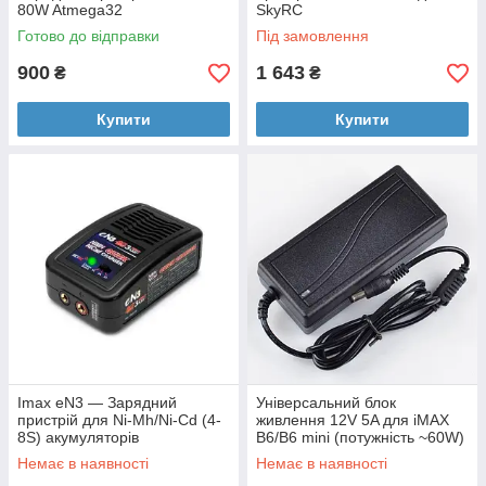
80W Atmega32
SkyRC
Готово до відправки
Під замовлення
900
1 643
₴
₴
Купити
Купити
Imax eN3 — Зарядний
Універсальний блок
пристрій для Ni-Mh/Ni-Cd (4-
живлення 12V 5A для iMAX
8S) акумуляторів
B6/B6 mini (потужність ~60W)
Немає в наявності
Немає в наявності