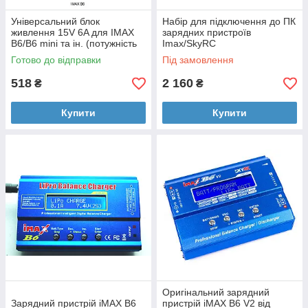
Універсальний блок
Набір для підключення до ПК
живлення 15V 6A для IMAX
зарядних пристроїв
B6/B6 mini та ін. (потужність
Imax/SkyRC
80W)
Готово до відправки
Під замовлення
518
2 160
₴
₴
Купити
Купити
Оригінальний зарядний
Зарядний пристрій iMAX B6
пристрій iMAX B6 V2 від