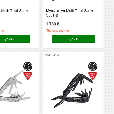
Multi Tool Ganzo
Мультитул Multi Tool Ganzo
G301-В
1 780 ₴
ння
Під замовлення
Купити
Купити
G103