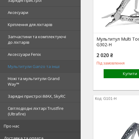
Зарядні пристрої
Аксесуари
Кріплення для ліхтарів
Запчастини та комплектуючі
Мультитул Multi To
до ліхтарів
G302-H
Аксессуари Fenix
2 020 ₴
Під замовлення
Мультитули Ganzo та інші
Купити
Ножі та мультитули Grand
Way™
Зарядні пристрої iMAX, SkyRC
G101-H
Світлодіодні ліхтарі Trustfire
(Ultrafire)
Про нас
Доставка та оплата