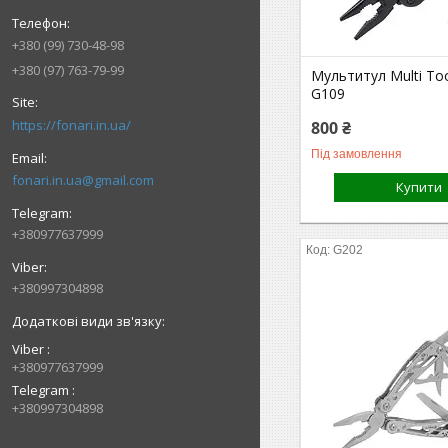
+380 (99) 730-48-98
+380 (97) 763-79-99
Мультитул Multi To
G109
https://fonari.in.ua/
800 ₴
Під замовлення
fonari.in.ua@gmail.com
Купити
+380977637999
G202
+380997304898
Viber
+380977637999
Telegram
+380997304898