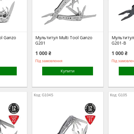
ol Ganzo
Мультитул Multi Tool Ganzo
Мультитул 
G201
G201-B
1 000 ₴
1 000 ₴
Під замовлення
Під замовле
Купити
G104S
G105