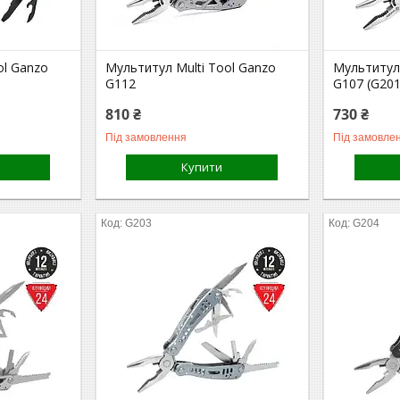
ol Ganzo
Мультитул Multi Tool Ganzo
Мультитул 
G112
G107 (G201
810 ₴
730 ₴
Під замовлення
Під замовле
Купити
G203
G204