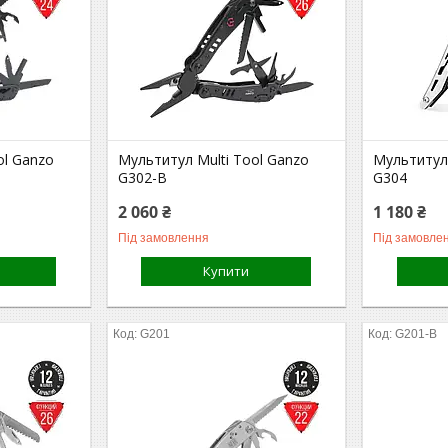
ol Ganzo
Мультитул Multi Tool Ganzo
Мультитул 
G302-В
G304
2 060 ₴
1 180 ₴
Під замовлення
Під замовле
Купити
G201
G201-B