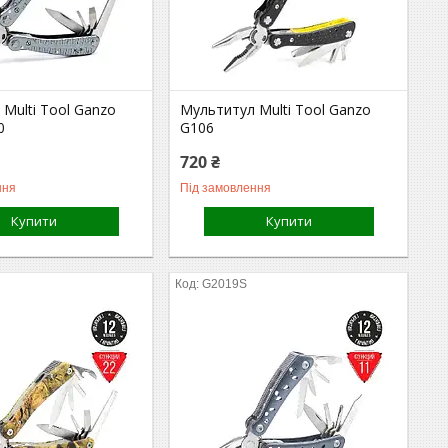
Multi Tool Ganzo
Мультитул Multi Tool Ganzo
0
G106
720 ₴
ння
Під замовлення
Купити
Купити
G2019S