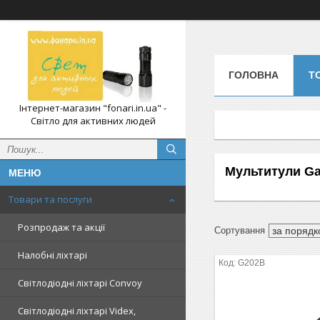
ГОЛОВНА
Т
Інтернет-магазин "fonari.in.ua" -
Світло для активних людей
Мультитули Ga
Товари та послуги
Розпродаж та акції
Налобні ліхтарі
G202B
Світлодіодні ліхтарі Convoy
Світлодіодні ліхтарі Videx,