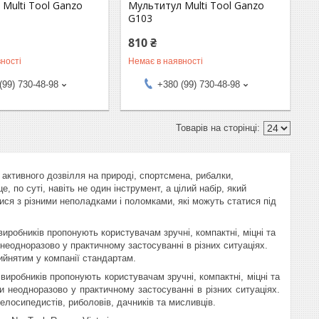
Multi Tool Ganzo
Мультитул Multi Tool Ganzo
G103
810 ₴
ності
Немає в наявності
(99) 730-48-98
+380 (99) 730-48-98
 активного дозвілля на природі, спортсмена, рибалки,
 по суті, навіть не один інструмент, а цілий набір, який
ся з різними неполадками і поломками, які можуть статися під
виробників пропонують користувачам зручні, компактні, міцні та
неодноразово у практичному застосуванні в різних ситуаціях.
ийнятим у компанії стандартам.
виробників пропонують користувачам зручні, компактні, міцні та
 неодноразово у практичному застосуванні в різних ситуаціях.
елосипедистів, риболовів, дачників та мисливців.