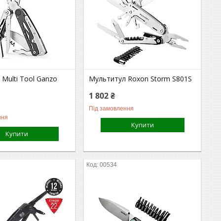
Multi Tool Ganzo
Мультитул Roxon Storm S801S
1 802 ₴
Під замовлення
ння
Купити
Купити
00534