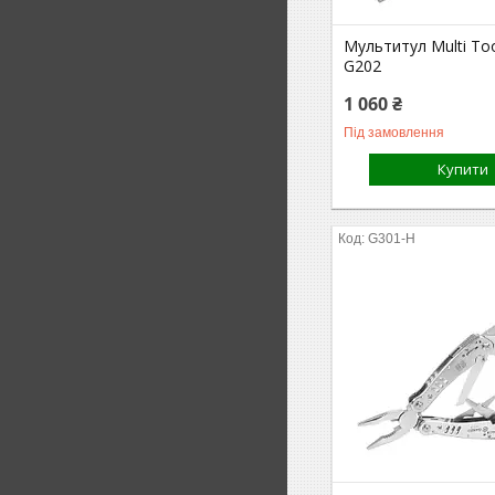
Мультитул Multi To
G202
1 060 ₴
Під замовлення
Купити
G301-H