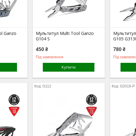
ol Ganzo
Мультитул Multi Tool Ganzo
Мультитул 
G104 S
G105 G313
450 ₴
780 ₴
Під замовлення
Під замовле
Купити
G112
G2016-P