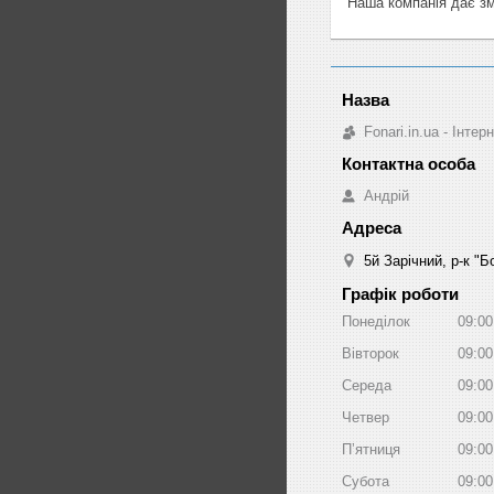
Наша компанія дає змо
Fonari.in.ua - Інте
Андрій
5й Зарічний, р-к "
Графік роботи
Понеділок
09:00
Вівторок
09:00
Середа
09:00
Четвер
09:00
Пʼятниця
09:00
Субота
09:00