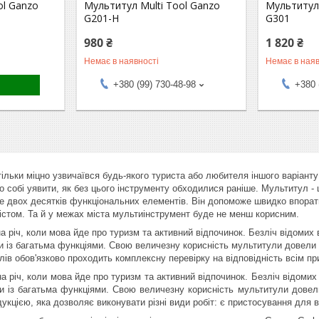
ol Ganzo
Мультитул Multi Tool Ganzo
Мультитул 
G201-H
G301
980 ₴
1 820 ₴
Немає в наявності
Немає в наяв
+380 (99) 730-48-98
+380 
ільки міцно узвичаївся будь-якого туриста або любителя іншого варіанту
собі уявити, як без цього інструменту обходилися раніше. Мультитул - це,
 двох десятків функціональних елементів. Він допоможе швидко впорати
істом. Та й у межах міста мультиінструмент буде не менш корисним.
 річ, коли мова йде про туризм та активний відпочинок. Безліч відомих 
и із багатьма функціями. Свою величезну корисність мультитули довели 
лів обов'язково проходить комплексну перевірку на відповідність всім пр
а річ, коли мова йде про туризм та активний відпочинок. Безліч відомих 
и із багатьма функціями. Свою величезну корисність мультитули довели
укцією, яка дозволяє виконувати різні види робіт: є пристосування для в