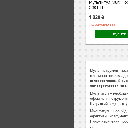
Мультитул Multi To
G301-H
1 820 ₴
Під замовлення
Купити
Мультінструмент наст
мисливця, що складно 
включає часом більше
час перебування за м
Мультитул – необхідна
ефективні інструмент
Будь-який з мультиту
Мультитул – необхідн
ефективні інструмент
Ринок насичений прод