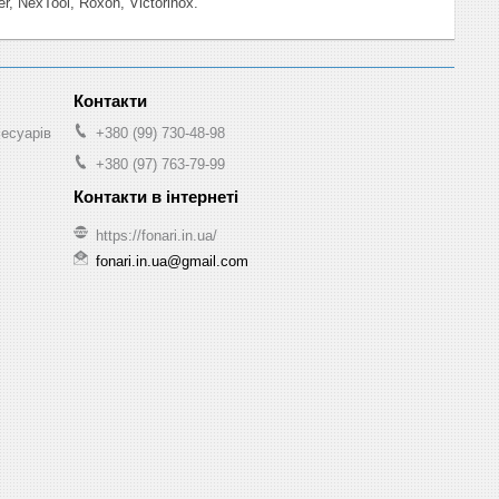
, NexTool, Roxon, Victorinox.
сесуарів
+380 (99) 730-48-98
+380 (97) 763-79-99
https://fonari.in.ua/
fonari.in.ua@gmail.com