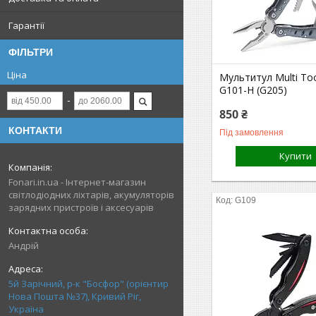
Гарантії
ФІЛЬТРИ
Ціна
Мультитул Multi To
G101-H (G205)
850 ₴
КОНТАКТИ
Під замовлення
Купити
Fonari.in.ua - Інтернет-магазин
світлодіодних ліхтарів, акумуляторів
G109
зарядних пристроїв і аксесуарів
Андрій
5й Зарічний, р-к "Босфор" (орієнтир
Нова Пошта №37), Кривий Ріг,
Україна