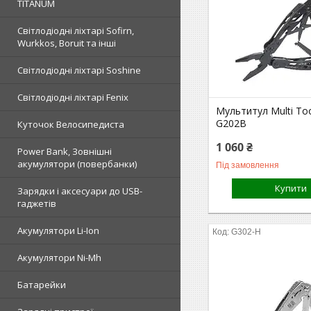
TITANUM
Світлодіодні ліхтарі Sofirn,
Wurkkos, Boruit та інші
Світлодіодні ліхтарі Soshine
Світлодіодні ліхтарі Fenix
Мультитул Multi To
G202B
Куточок Велосипедиста
1 060 ₴
Power Bank, Зовнішні
акумулятори (повербанки)
Під замовлення
Купити
Зарядки і аксесуари до USB-
гаджетів
Акумулятори Li-Ion
G302-H
Акумулятори Ni-Mh
Батарейки