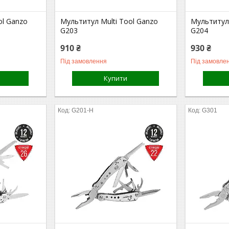
ol Ganzo
Мультитул Multi Tool Ganzo
Мультитул 
G203
G204
910 ₴
930 ₴
Під замовлення
Під замовле
Купити
G201-H
G301