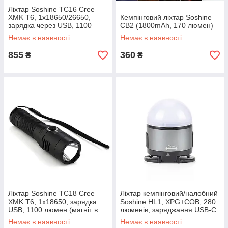
Ліхтар Soshine TC16 Cree
XMK T6, 1x18650/26650,
Кемпінговий ліхтар Soshine
зарядка через USB, 1100
CB2 (1800mAh, 170 люмен)
люмен
Немає в наявності
Немає в наявності
855
360
₴
₴
Ліхтар Soshine TC18 Cree
Ліхтар кемпінговий/налобний
XMK T6, 1x18650, зарядка
Soshine HL1, XPG+COB, 280
USB, 1100 люмен (магніт в
люменів, заряджання USB-C
хвості)
Немає в наявності
Немає в наявності