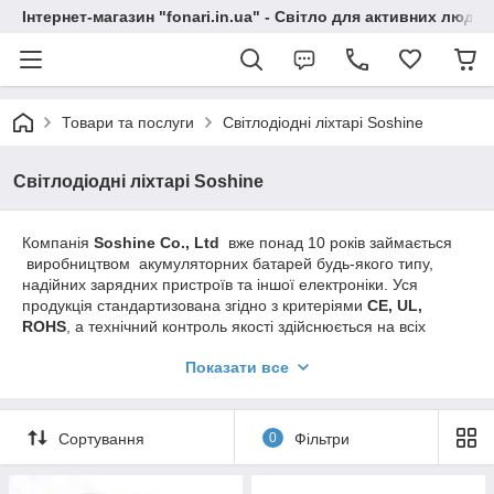
Інтернет-магазин "fonari.in.ua" - Світло для активних людей
Товари та послуги
Світлодіодні ліхтарі Soshine
Світлодіодні ліхтарі Soshine
Компанія
Soshinе Co., Ltd
вже понад 10 років займається
виробництвом акумуляторних батарей будь-якого типу,
надійних зарядних пристроїв та іншої електроніки. Уся
продукція стандартизована згідно з критеріями
CE, UL,
ROHS
, а технічний контроль якості здійснюється на всіх
етапах виробництва. Представляємо Вашу увагу ще один
Показати все
підрозділ - світлодіодні ліхтарі, які вирізняються
неординарним дизайном і надійністю, водночас мають
помірні ціни. Купуючи будь-яку продукцію компанії Soshine,
Ви отримуєте надійний і високоякісний продукт, водночас
Сортування
0
Фільтри
піклуючись про довкілля.