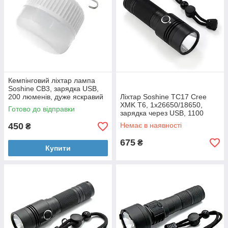
Кемпінговий ліхтар лампа
Soshine CB3, зарядка USB,
200 люменів, дуже яскравий
Ліхтар Soshine TC17 Cree
42 LED
XMK T6, 1x26650/18650,
Готово до відправки
зарядка через USB, 1100
люмен
450
Немає в наявності
₴
675
₴
Купити