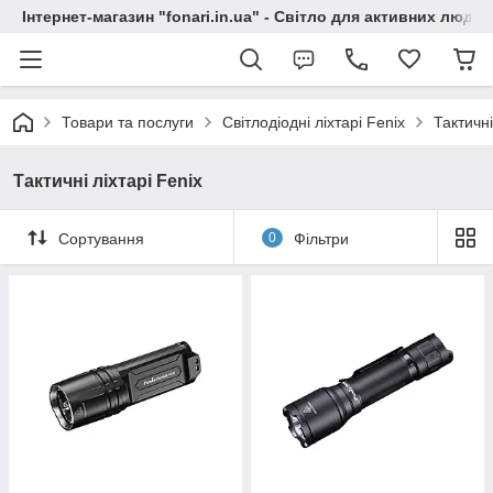
Інтернет-магазин "fonari.in.ua" - Світло для активних людей
Товари та послуги
Світлодіодні ліхтарі Fenix
Тактичні
Тактичні ліхтарі Fenix
Сортування
0
Фільтри