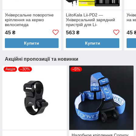
Універсальне поворотне
LiitoKala Lii-PD2 —
Унів
кріплення на кермо
Універсальний зарядний
на к
велосипеда
пристрій для Li-
ion/LiFePO4/IMR/Ni-Mh/Ni-
45
563
45
₴
₴
Cd з великим дисплеєм
Купити
Купити
Акційні пропозиції та новинки
Акція
–30%
–5%
Налобное кріплення Convoy