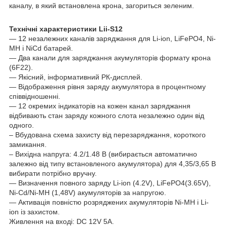
каналу, в який встановлена крона, загориться зеленим.
Технічні характеристики Lii-S12
— 12 незалежних каналів заряджання для Li-ion, LiFePO4, Ni-
MH і NiCd батарей.
— Два канали для заряджання акумуляторів формату крона
(6F22).
— Якісний, інформативний РК-дисплей.
— Відображення рівня заряду акумулятора в процентному
співвідношенні.
— 12 окремих індикаторів на кожен канал заряджання
відбивають стан заряду кожного слота незалежно один від
одного.
– Вбудована схема захисту від перезаряджання, короткого
замикання.
– Вихідна напруга: 4.2/1.48 В (вибирається автоматично
залежно від типу встановленого акумулятора) для 4,35/3,65 В
вибирати потрібно вручну.
— Визначення повного заряду Li-ion (4.2V), LiFePO4(3.65V),
Ni-Cd/Ni-MH (1,48V) акумуляторів за напругою.
— Активація повністю розряджених акумуляторів Ni-MH і Li-
ion із захистом.
Живлення на вході: DC 12V 5A.