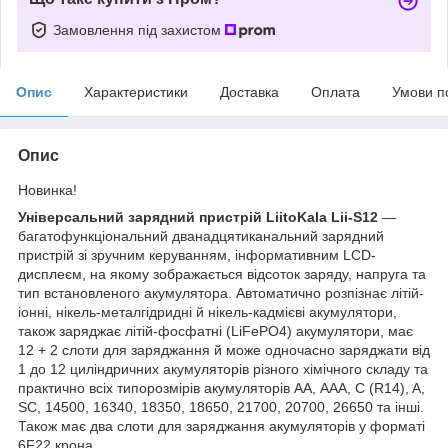
Замовлення під захистом
Опис
Характеристики
Доставка
Оплата
Умови п
Опис
Новинка!
Універсальний зарядний пристрій LiitoKala Lii-S12
—
багатофункціональний дванадцятиканальний зарядний
пристрій зі зручним керуванням, інформативним LCD-
дисплеєм, на якому зображається відсоток заряду, напруга та
тип встановленого акумулятора. Автоматично розпізнає літій-
іонні, нікель-металгідридні й нікель-кадмієві акумулятори,
також заряджає літій-фосфатні (LiFePO4) акумулятори, має
12 + 2 слоти для заряджання й може одночасно заряджати від
1 до 12 циліндричних акумуляторів різного хімічного складу та
практично всіх типорозмірів акумуляторів АА, ААА, C (R14), A,
SC, 14500, 16340, 18350, 18650, 21700, 20700, 26650 та інші.
Також має два слоти для заряджання акумуляторів у форматі
6F22 крона.