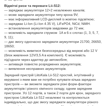
Відмітні риси та переваги Lii-S12:
— заряджає акумулятори 12+2 незалежних каналів;
— може заряджати акумулятори типу крона 9V;
— має інформативний LCD-дисплей із жовтою підсвіткою;
— заряджає Li-Ion (Li-Ion 4.35 V), LiFePO4, NiCd, NiMH.
— встановлення акумуляторів завдовжки до 72 мм;
— можливість заряджати струмом 1А в 6-х слотах (1, 3, 5, 7,
9, 11);
— дає змогу одночасно заряджати акумулятори 21700, 26650,
18650;
— можливість живитися безпосередньо від мережі або 12 V
(блок живлення 12V/3,5 A в комплекті). Є можливість
під'єднати через адаптер до автомобіля;
— активація повністю розряджених акумуляторів;
— виявлення несправних акумуляторів.
Зарядний пристрій LiitoKala Lii-S12 простий, інтуїтивний у
керуванні з яким вам не потрібно купувати кілька зарядних
пристроїв — ви зможете заряджати різні форм-фактори
акумуляторів і різного хімічного складу, одним зарядним
пристроєм. Усі 12 портів, а також 2 порти для крон, зарядного
пристрою LiitoKala Lii-S12 незалежні та контролюється
індивідуально, що дає змогу заряджати акумулятори різного