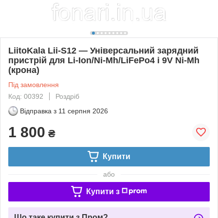
LiitoKala Lii-S12 — Універсальний зарядний
пристрій для Li-Ion/Ni-Mh/LiFePo4 і 9V Ni-Mh
(крона)
Під замовлення
Код: 00392
Роздріб
Відправка з
11 серпня 2026
1 800
₴
Купити
або
Купити з
Що таке купити з Пром?