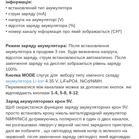
інформація:
• встановлений тип акумулятора
• струм заряду (mA)
• напруга на акумуляторі (V)
• відсоток заряду акумулятора (%)
• номер каналу інформація про який зображається (CH*)
Режим заряду акумулятора:
Після встановлення
акумулятора в продовж 3 сек. буде визначена напруга,
відсоток заряду, струм встановлюється автоматично. Після
закінчення заряду на дисплеї зобразиться рівень заряду
100%.
Кнопка MODE
слугує для вибору типу хімічного складу
акумулятора Li-Ion
4.35 V, LiFePO4, NiCd/NiMH.
Перемикатися між каналами можна за допомогою кнопок які
відповідають кнопкам
1-4, 5-8, 9-12
.
Заряд акумуляторних крон 9V.
Щоб скористатися функцією заряду акумуляторних крон 9V,
просто встановіть крону нікель-металгідридний акумулятор
NiMH/NiCd дотримуючись полярності в один із двох каналок,
які розташовані ліворуч у верхній частині зарядного пристрою,
далі ви побачите , що світлодіод змінив колір із зеленого на
червоний, після закінчення заряду світлодіот, який відповідає