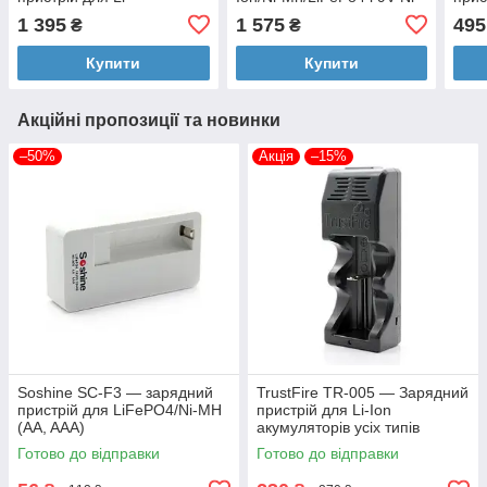
ion/LiFePO4/IMR/Ni-Mh/Ni-
Mh (крона) акумуляторів
ion/
1 395
1 575
495
₴
₴
Cd з дисплеєм
вклю
1.5V
Купити
Купити
Акційні пропозиції та новинки
–50%
Акція
–15%
Soshine SC-F3 — зарядний
TrustFire TR-005 — Зарядний
пристрій для LiFePO4/Ni-MH
пристрій для Li-Ion
(AA, AAA)
акумуляторів усіх типів
(включно з 21700)
Готово до відправки
Готово до відправки