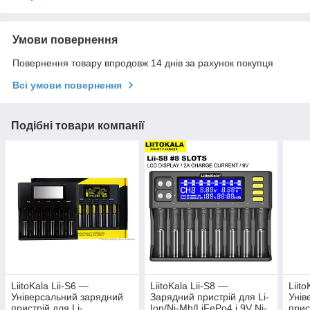
Умови повернення
Повернення товару впродовж 14 днів за рахунок покупця
Всі умови повернення
Подібні товари компанії
LiitoKala Lii-S6 —
LiitoKala Lii-S8 —
Liit
Універсальний зарядний
Зарядний пристрій для Li-
Унів
пристрій для Li-
Ion/Ni-Mh/LiFePo4 і 9V Ni-
прис