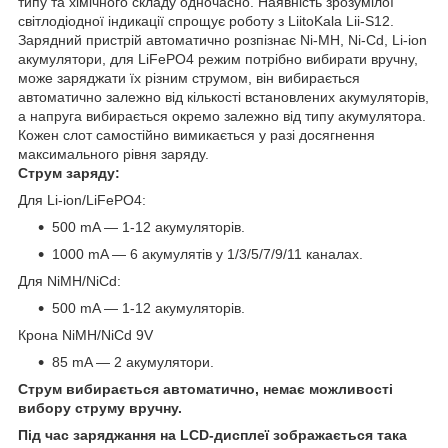
типу та хімічного складу одночасно. Наявність зрозумілої
світлодіодної індикації спрощує роботу з LiitoKala Lii-S12.
Зарядний пристрій автоматично розпізнає Ni-MH, Ni-Cd, Li-ion
акумулятори, для LiFePO4 режим потрібно вибирати вручну,
може заряджати їх різним струмом, він вибирається
автоматично залежно від кількості встановлених акумуляторів,
а напруга вибирається окремо залежно від типу акумулятора.
Кожен слот самостійно вимикається у разі досягнення
максимального рівня заряду.
Струм заряду:
Для Li-ion/LiFePO4:
500 mA — 1-12 акумуляторів.
1000 mA — 6 акумулятів у 1/3/5/7/9/11 каналах.
Для NiMH/NiCd:
500 mA — 1-12 акумуляторів.
Крона NiMH/NiCd 9V
85 mA — 2 акумулятори.
Струм вибирається автоматично, немає можливості
вибору струму вручну.
Під час заряджання на LCD-дисплеї зображається така