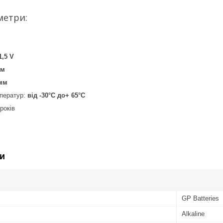
метри:
1,5 V
мм
мм
мператур:
від -30°С до+ 65°С
років
и
GP Batteries
Alkaline