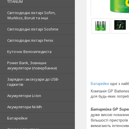
TITANUM
Світлодіодні ліхтарі Sofirn,
Wurkkos, Boruit та інші
Світлодіодні ліхтарі Soshine
Світлодіодні ліхтарі Fenix
Куточок Велосипедиста
Power Bank, Зовнішні
акумулятори (повербанки)
Зарядки і аксесуари до USB-
Батарейки
одні з найб
гаджетів
Компанія GP Batterie
Акумулятори Li-Ion
для будь-яких потреб
Акумулятори Ni-Mh
Батарейка GP Super 
дуже високі показни
Батарейки
більшості пристроїв
вимагають інтенсивн