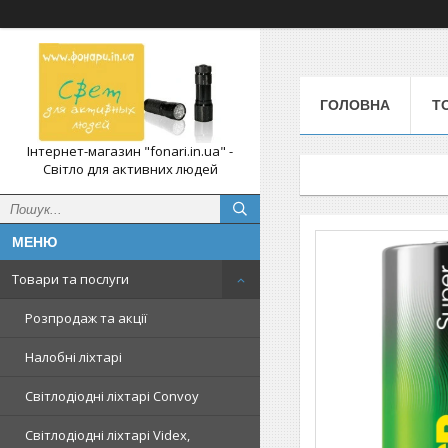
ГОЛОВНА
Т
Інтернет-магазин "fonari.in.ua" -
Світло для активних людей
Товари та послуги
Розпродаж та акції
Налобні ліхтарі
Світлодіодні ліхтарі Convoy
Світлодіодні ліхтарі Videx,