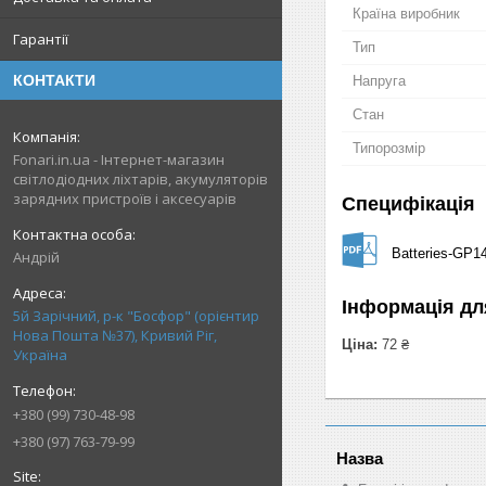
Країна виробник
Гарантії
Тип
КОНТАКТИ
Напруга
Стан
Типорозмір
Fonari.in.ua - Інтернет-магазин
світлодіодних ліхтарів, акумуляторів
зарядних пристроїв і аксесуарів
Специфікація
Batteries-GP1
Андрій
Інформація дл
5й Зарічний, р-к "Босфор" (орієнтир
Нова Пошта №37), Кривий Ріг,
Ціна:
72 ₴
Україна
+380 (99) 730-48-98
+380 (97) 763-79-99