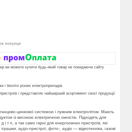
нок покупця
пер ви можете купити будь-який товар не покидаючи сайту.
и і безлічі різних електроприладів.
 пристроїв і представляє найширший асортимент своєї продукції
анцево-цинкової системою і лужним електролітом. Мають
родуктом із високою електричною ємністю
. Підходять для
д і т п, а так само гарні для
енергоємних пристроїв, які
, іграшки,
-пристрої, фото-, аудіо — відеотехніка, газові
аудіо