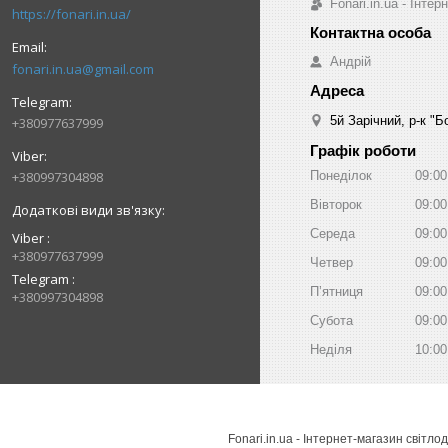
Fonari.in.ua - Інте
https://fonari.in.ua/
Андрій
fonari.in.ua@gmail.com
5й Зарічний, р-к "
+380977637999
Графік роботи
Понеділок
09:00
+380997304898
Вівторок
09:00
Середа
09:00
Viber
+380977637999
Четвер
09:00
Telegram
Пʼятниця
09:00
+380997304898
Субота
09:00
Неділя
10:00