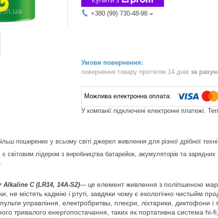
+380 (99) 730-48-98
повернення товару протягом 14 днів
за раху
У компанії підключені електронні платежі. Те
ільш поширених у всьому світі джерел живлення для різної дрібної технік
s є світовим лідером з виробництва батарейок, акумуляторів та зарядних
.
елемент живлення з поліпшеною марг
Alkaline С (LR14, 14А-S2)
― це
ки, не містять кадмію і ртуті, завдяки чому є екологічно чистыйм п
 пульти управління,
електробритвы, плеєри, ліхтарики, диктофони і т 
ого тривалого енергопостачання, таких як портативна система hi-fi