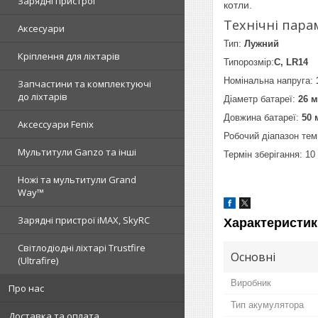
Зарядні пристрої
котли.
Технічні пара
Аксесуари
Тип:
Лужний
Кріплення для ліхтарів
Типорозмір:
C, LR14
Номінальна напруга:
Запчастини та комплектуючі
до ліхтарів
Діаметр батареї:
26 
Довжина батареї:
50 
Аксессуари Fenix
Робочий діапазон те
Мультитули Ganzo та інші
Термін зберігання: 10 
Ножі та мультитули Grand
Way™
Зарядні пристрої iMAX, SkyRC
Характеристик
Світлодіодні ліхтарі Trustfire
Основні
(Ultrafire)
Виробник
Про нас
Тип акумулятора
Доставка та оплата