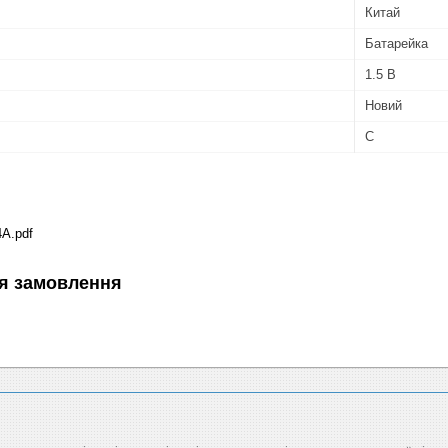
Китай
Батарейка
1.5 В
Новий
C
4A.pdf
я замовлення