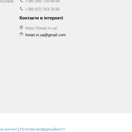
сесуарів
+380 (99) 730-48-98
+380 (97) 763-79-99
https://fonari.in.ua/
fonari.in.ua@gmail.com
на контент
|
Політика конфіденційності