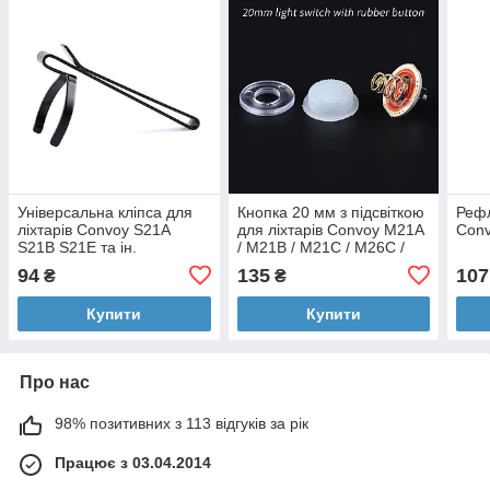
Універсальна кліпса для
Кнопка 20 мм з підсвіткою
Рефл
ліхтарів Convoy S21A
для ліхтарів Convoy M21A
Conv
S21B S21E та ін.
/ M21B / M21C / M26C /
L21A / L21B / S21B
94
135
107
₴
₴
Комплект
Купити
Купити
Про нас
98% позитивних з 113 відгуків за рік
Працює з 03.04.2014