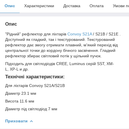
Опис
Характеристики
Доставка
Оплата
Умови п
Опис
"Рідний" рефлектор для ліхтарів
Convoy S21A
/ S21B / S21E .
Доступний як гладкий, так і текстурований. Текстурований
рефлектор дає змогу отримати плавний, м'який перехід від
центральної точки до кордону бічного засвічення. Гладкий
рефлектор збирає світловий потік у щільний пучок.
Підходить для світлодіодів CREE, Luminus серій SST, XM-
L, XP-L и др.
Технічні характеристики:
Для ліхтарів Convoy S21A/S21B
Діаметр 23.1 мм
Висота 11.6 мм
Діаметр під світлодіод 7 мм
Приховати