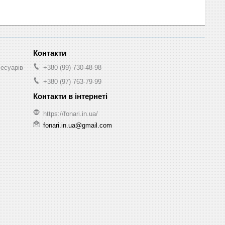
сесуарів
+380 (99) 730-48-98
+380 (97) 763-79-99
https://fonari.in.ua/
fonari.in.ua@gmail.com