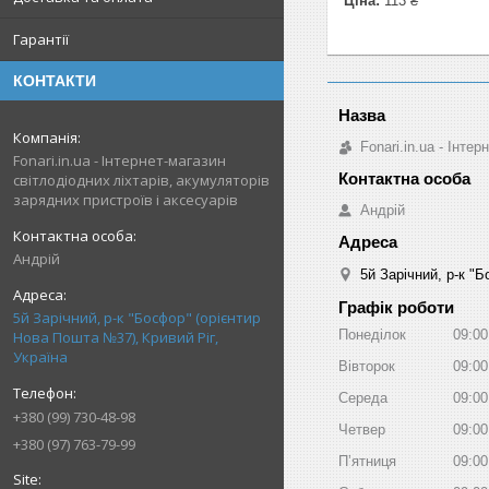
Ціна:
113 ₴
Гарантії
КОНТАКТИ
Fonari.in.ua - Інте
Fonari.in.ua - Інтернет-магазин
світлодіодних ліхтарів, акумуляторів
зарядних пристроїв і аксесуарів
Андрій
Андрій
5й Зарічний, р-к "
Графік роботи
5й Зарічний, р-к "Босфор" (орієнтир
Понеділок
09:00
Нова Пошта №37), Кривий Ріг,
Україна
Вівторок
09:00
Середа
09:00
+380 (99) 730-48-98
Четвер
09:00
+380 (97) 763-79-99
Пʼятниця
09:00