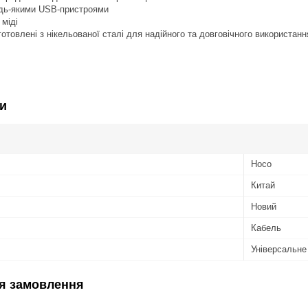
удь-якими USB-пристроями
 міді
иготовлені з нікельованої сталі для надійного та довговічного використанн
и
Hoco
Китай
Новий
Кабель
Універсальне
я замовлення