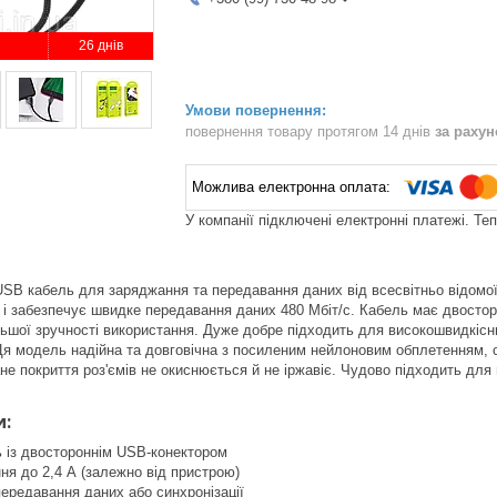
26 днів
повернення товару протягом 14 днів
за раху
У компанії підключені електронні платежі. Те
USB кабель для заряджання та передавання даних від всесвітньо відомої
 забезпечує швидке передавання даних 480 Мбіт/с. Кабель має двостор
ьшої зручності використання. Дуже добре підходить для високошвидкіс
я модель надійна та довговічна з посиленим нейлоновим обплетенням, се
не покриття роз'ємів не окиснюється й не іржавіє. Чудово підходить для 
и:
ь із двостороннім USB-конектором
я до 2,4 А (залежно від пристрою)
ередавання даних або синхронізації