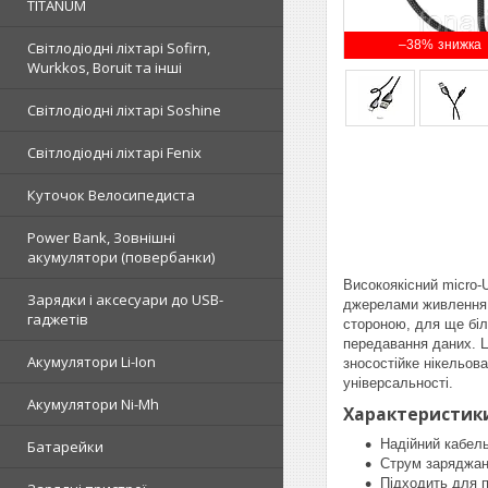
TITANUM
–38%
Світлодіодні ліхтарі Sofirn,
Wurkkos, Boruit та інші
Світлодіодні ліхтарі Soshine
Світлодіодні ліхтарі Fenix
Куточок Велосипедиста
Power Bank, Зовнішні
акумулятори (повербанки)
Високоякісний micro-
Зарядки і аксесуари до USB-
джерелами живлення і
гаджетів
стороною, для ще біл
передавання даних. Ц
Акумулятори Li-Ion
зносостійке нікельова
універсальності.
Акумулятори Ni-Mh
Характеристик
Надійний кабел
Батарейки
Струм заряджанн
Підходить для п