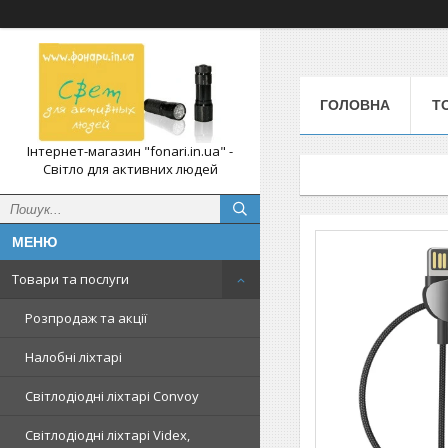
ГОЛОВНА
Т
Інтернет-магазин "fonari.in.ua" -
Світло для активних людей
Товари та послуги
Розпродаж та акції
Налобні ліхтарі
Світлодіодні ліхтарі Convoy
Світлодіодні ліхтарі Videx,