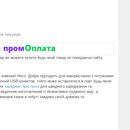
нок покупця
пер ви можете купити будь-який товар не покидаючи сайту.
 компанії Hoco. Добре підходить для використання з потужними
онній USB конектор, тобто може вставлятися в порт будь-якою
них
зарядних пристроїв
для швидкого заряджання та
рдечник виготовлений із безкисневої лудженої міді, а
використання в побуті завдяки своїй довжині та