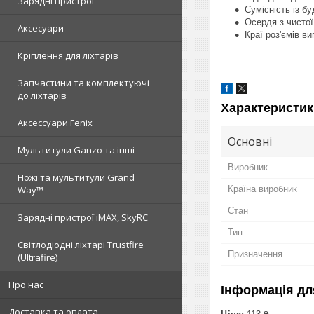
Зарядні пристрої
Сумісність із б
Осердя з чистої
Аксесуари
Краї роз'ємів в
Кріплення для ліхтарів
Запчастини та комплектуючі
до ліхтарів
Характеристик
Аксессуари Fenix
Основні
Мультитули Ganzo та інші
Виробник
Ножі та мультитули Grand
Країна виробник
Way™
Стан
Зарядні пристрої iMAX, SkyRC
Тип
Світлодіодні ліхтарі Trustfire
Призначення
(Ultrafire)
Про нас
Інформація дл
Доставка та оплата