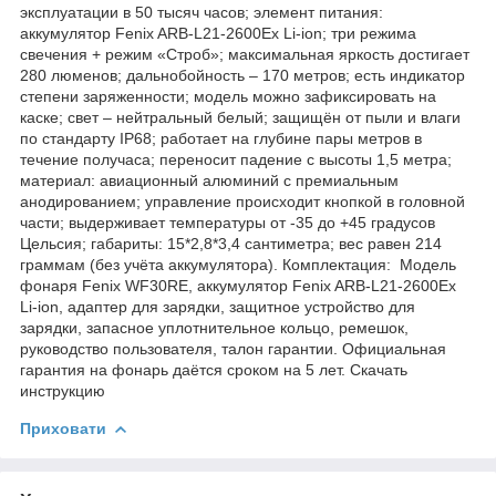
эксплуатации в 50 тысяч часов; элемент питания:
аккумулятор Fenix ARB-L21-2600Ex Li-ion; три режима
свечения + режим «Строб»; максимальная яркость достигает
280 люменов; дальнобойность – 170 метров; есть индикатор
степени заряженности; модель можно зафиксировать на
каске; свет – нейтральный белый; защищён от пыли и влаги
по стандарту IP68; работает на глубине пары метров в
течение получаса; переносит падение с высоты 1,5 метра;
материал: авиационный алюминий с премиальным
анодированием; управление происходит кнопкой в головной
части; выдерживает температуры от -35 до +45 градусов
Цельсия; габариты: 15*2,8*3,4 сантиметра; вес равен 214
граммам (без учёта аккумулятора). Комплектация: Модель
фонаря Fenix WF30RE, аккумулятор Fenix ARB-L21-2600Ex
Li-ion, адаптер для зарядки, защитное устройство для
зарядки, запасное уплотнительное кольцо, ремешок,
руководство пользователя, талон гарантии. Официальная
гарантия на фонарь даётся сроком на 5 лет. Скачать
инструкцию
Приховати