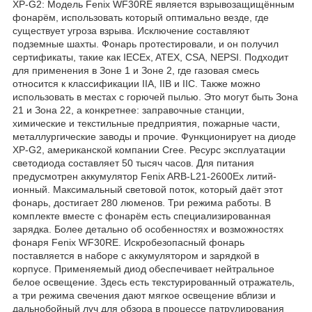
XP-G2: Модель Fenix WF30RE является взрывозащищённым
фонарём, использовать который оптимально везде, где
существует угроза взрыва. Исключение составляют
подземные шахты. Фонарь протестировали, и он получил
сертификаты, такие как IECEx, ATEX, CSA, NEPSI. Подходит
для применения в Зоне 1 и Зоне 2, где газовая смесь
относится к классификации IIA, IIB и IIC. Также можно
использовать в местах с горючей пылью. Это могут быть Зона
21 и Зона 22, а конкретнее: заправочные станции,
химические и текстильные предприятия, пожарные части,
металлургические заводы и прочие. Функционирует на диоде
XP-G2, американской компании Cree. Ресурс эксплуатации
светодиода составляет 50 тысяч часов. Для питания
предусмотрен аккумулятор Fenix ARB-L21-2600Ex литий-
ионный. Максимальный световой поток, который даёт этот
фонарь, достигает 280 люменов. Три режима работы. В
комплекте вместе с фонарём есть специализированная
зарядка. Более детально об особенностях и возможностях
фонаря Fenix WF30RE. Искробезопасный фонарь
поставляется в наборе с аккумулятором и зарядкой в
корпусе. Применяемый диод обеспечивает нейтральное
белое освещение. Здесь есть текстурированный отражатель,
а три режима свечения дают мягкое освещение вблизи и
дальнобойный луч для обзора в процессе патрулирования