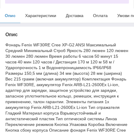
Опис
Характеристики
Доставка
Оплата
Умови п
Опис
Фонарь Fenix WF30RE Cree XP-G2 ANSI Максимальный
Средний Минимальный Строб Яркость 280 люмен 120 люмен
30 люмен 280 люмен Время работы 6 часов 50 минут 15
часов 40 мин 120 часов / Дистанция 170 м 120 м 58 м /
Ударопрочность 1 м Водонепроницаемость IP66/IP68
Размеры 150,5 мм (длина) 34 мм (высота) 28 мм (ширина)
Вес 215 грамм (включая аккумулятор) Комплектация Фонарь
Fenix WF30RE, аккумулятор Fenix ARB-L21-2600Ex Li-ion,
адаптер для зарядки, защитное устройство для зарядки,
запасное уплотнительное кольцо, ремешок, инструкция к
применению, талон гарантии. Элементы питания 1х
аккумулятор Fenix ARB-L21-2600Ex Li-ion Тип отражателя
Гладкий Материал корпуса Взрывоустойчивый и
антистатический пластик Тип оптической системы Линза
Переключение режимов Кнопка Упаковка Коробка Включение
Кнопка сбоку корпуса Описание фонаря Fenix WF30RE Cree