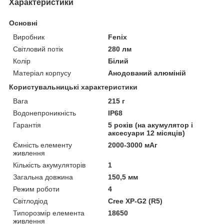
Характеристики
Основні
Виробник
Fenix
Світловий потік
280 лм
Колір
Білий
Матеріал корпусу
Анодований алюміній
Користувальницькі характеристики
Вага
215 г
Водонепроникність
IP68
Гарантія
5 років (на акумулятор і
аксесуари 12 місяців)
Ємність елементу
2000-3000 мАг
живлення
Кількість акумуляторів
1
Загальна довжина
150,5 мм
Режим роботи
4
Світлодіод
Cree XP-G2 (R5)
Типорозмір елемента
18650
живлення