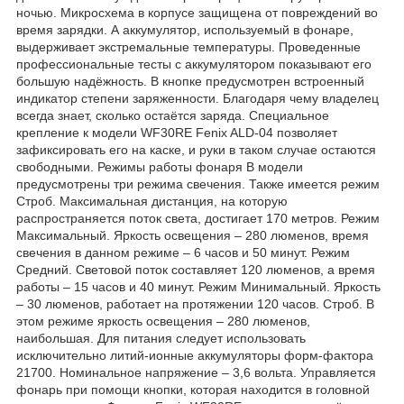
ночью. Микросхема в корпусе защищена от повреждений во
время зарядки. А аккумулятор, используемый в фонаре,
выдерживает экстремальные температуры. Проведенные
профессиональные тесты с аккумулятором показывают его
большую надёжность. В кнопке предусмотрен встроенный
индикатор степени заряженности. Благодаря чему владелец
всегда знает, сколько остаётся заряда. Специальное
крепление к модели WF30RE Fenix ALD-04 позволяет
зафиксировать его на каске, и руки в таком случае остаются
свободными. Режимы работы фонаря В модели
предусмотрены три режима свечения. Также имеется режим
Строб. Максимальная дистанция, на которую
распространяется поток света, достигает 170 метров. Режим
Максимальный. Яркость освещения – 280 люменов, время
свечения в данном режиме – 6 часов и 50 минут. Режим
Средний. Световой поток составляет 120 люменов, а время
работы – 15 часов и 40 минут. Режим Минимальный. Яркость
– 30 люменов, работает на протяжении 120 часов. Строб. В
этом режиме яркость освещения – 280 люменов,
наибольшая. Для питания следует использовать
исключительно литий-ионные аккумуляторы форм-фактора
21700. Номинальное напряжение – 3,6 вольта. Управляется
фонарь при помощи кнопки, которая находится в головной