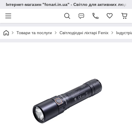
Інтернет-магазин "fonari.in.ua" - Світло для активних людей
Товари та послуги
Світлодіодні ліхтарі Fenix
Індустрі