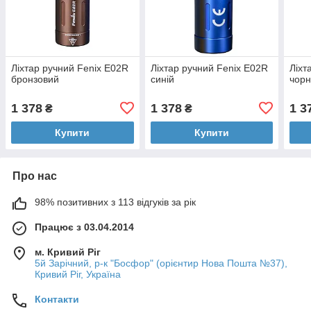
Ліхтар ручний Fenix E02R
Ліхтар ручний Fenix E02R
Ліхт
бронзовий
синій
чор
1 378
1 378
1 3
₴
₴
Купити
Купити
Про нас
98% позитивних з 113 відгуків за рік
Працює з 03.04.2014
м. Кривий Ріг
5й Зарічний, р-к "Босфор" (орієнтир Нова Пошта №37),
Кривий Ріг, Україна
Контакти