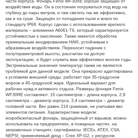
части корпуса. Фонарь Fenix WF30RE хорошо защищён от
воздействия воды. Он в состоянии погружаться под воду на
глубину до пары метров, и там светить так же эффективно,
как и на суше. Защищён от попадания пыли и влаги по
стандарту IP68. Корпус сделан с использованием крепкого
материала – алюминия A6061-T6, который характеризуется
устойчивостью к окислению. Также имеется обработка
премиальным анодированием HAIII, устойчивым к
абразивным воздействиям. Переносит падение с
полутораметровой высоты, рассчитан на долгую
эксплуатацию, и будет служить вам эффективно многие годы.
Экстремальные значения температур также не являются
проблемой для данной модели. Она прекрасно адаптирована
к условиям внешней среды: работает при 35-градусном
морозе и 45-градусной жаре. Идеальный вариант для
рабочих нужд и активного отдыха. Размеры фонаря Fenix
WF30RE составляют: 15 сантиметров – длина корпуса, 2,8
сантиметра – диаметр корпуса, 3,4 сантиметра – диаметр
головной части. Вес равен 214 граммам, не учитывая вес
элементов питания. Характеристики модели:
искробезопасный фонарь, защищённый от взрывов; можно
использовать на предприятиях, в пожарных частях, на
заправочных станциях; сертификаты: IECEx, ATEX, CSA,
NEPSI; применяемый диод – Cree XP-G2, с ресурсом