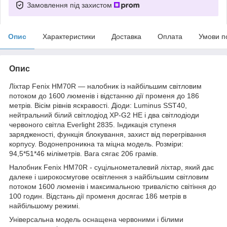
Замовлення під захистом
Опис
Характеристики
Доставка
Оплата
Умови п
Опис
Ліхтар Fenix HM70R — налобник із найбільшим світловим
потоком до 1600 люменів і відстанню дії променя до 186
метрів. Вісім рівнів яскравості. Діоди: Luminus SST40,
нейтральний білий світлодіод XP-G2 HE і два світлодіоди
червоного світла Everlight 2835. Індикація ступеня
зарядженості, функція блокування, захист від перегрівання
корпусу. Водонепроникна та міцна модель. Розміри:
94,5*51*46 міліметрів. Вага сягає 206 грамів.
Налобник Fenix HM70R - суцільнометалевий ліхтар, який дає
далеке і широкосмугове освітлення з найбільшим світловим
потоком 1600 люменів і максимальною тривалістю світіння до
100 годин. Відстань дії променя досягає 186 метрів в
найбільшому режимі.
Універсальна модель оснащена червоними і білими