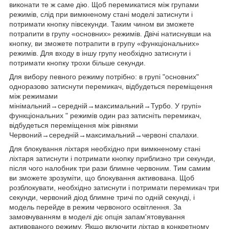
виконати те ж саме дію. Щоб перемикатися між групами
режимів, слід при вимкненому стані моделі затиснути і
потримати кнопку півсекунди. Таким чином ви зможете
потрапити в групу «основних» режимів. Двічі натиснувши на
кнопку, ви зможете потрапити в групу «функціональних»
режимів. Для входу в іншу групу необхідно затиснути і
потримати кнопку трохи більше секунди.
Для вибору певного режиму потрібно: в групі "основних"
одноразово затиснути перемикач, відбудеться переміщення
між режимами
мінімальний→середній→максимальний→Турбо. У групі»
функціональних " режимів один раз затисніть перемикач,
відбудеться переміщення між рівнями
Червоний→середній→максимальний→червоні спалахи.
Для блокування ліхтаря необхідно при вимкненому стані
ліхтаря затиснути і потримати кнопку приблизно три секунди,
після чого налобник три рази блимне червоним. Тим самим
ви зможете зрозуміти, що блокування активована. Щоб
розблокувати, необхідно затиснути і потримати перемикач три
секунди, червоний діод блимне тричі по одній секунді, і
модель перейде в режим червоного освітлення. За
замовчуванням в моделі діє опція запам'ятовування
активованого режиму. Якщо включити ліхтар в конкретному