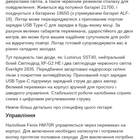
джерелами світла, а також червоним режимом спалаху для
повідомлення. Живиться від потужної батареї 21700, і
поєднується з батареєю 18650 (з утримувачем батареї ALF-
18). Ліхтар може перезаряджатися з прихованим портом
зарядки USB Type-C для зарядки в будь-якому місці. За
рахунок великих габаритів перемикача, ударостійкого до двох
метрів, він може бути вашим надійним супутником для робіт
на відкритому повітрі. Ліхтар готовий супроводжувати вас в
різних складних заходах.
Тут працюють такі діоди, як: Luminus SST40, нейтральний
білий Світлодіод XP-G2 HE і два світлодіоди червоного світла
Everlight 2835. Передбачені загартовані надпрозорі скляні
лінзи з покриттям антивідблиску. Прихований порт зарядки
USB Type-C підтримує зарядний струм до двох ампер.
Великий перемикач на корпусі зручний для простого і
швидкого управління. Стабільності роботи налобника сприяє
схема з цифровим регулюванням струму.
Нижче-більш детально про специфіку цього ліхтаря.
Управління
Налобник Fenix HM70R управляється через перемикач на
корпусі. Для включення необхідно натиснути і потримати
кнопку протягом половини секунди. Для виключення потрібно