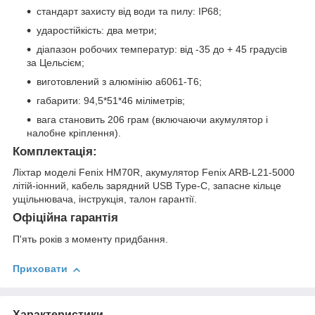
стандарт захисту від води та пилу: IP68;
ударостійкість: два метри;
діапазон робочих температур: від -35 до + 45 градусів
за Цельсієм;
виготовлений з алюмінію а6061-Т6;
габарити: 94,5*51*46 міліметрів;
вага становить 206 грам (включаючи акумулятор і
налобне кріплення).
Комплектація:
Ліхтар моделі Fenix HM70R, акумулятор Fenix ARB-L21-5000
літій-іонний, кабель зарядний USB Type-C, запасне кільце
ущільнювача, інструкція, талон гарантії.
Офіційна гарантія
П'ять років з моменту придбання.
Приховати
Характеристики