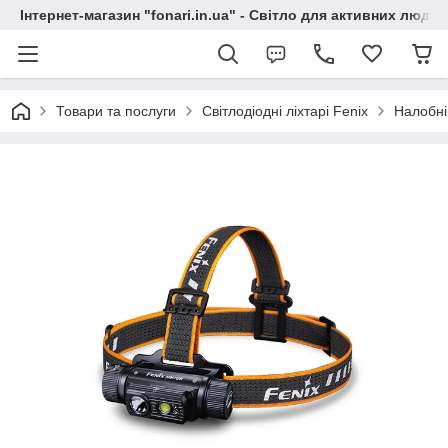
Інтернет-магазин "fonari.in.ua" - Світло для активних людей
Товари та послуги
Світлодіодні ліхтарі Fenix
Налобні 