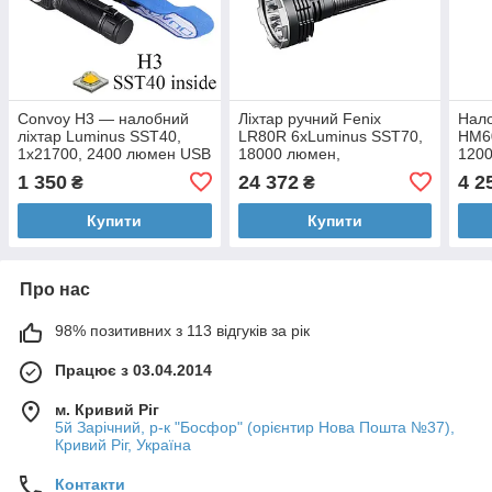
Convoy H3 — налобний
Ліхтар ручний Fenix
Нало
ліхтар Luminus SST40,
LR80R 6xLuminus SST70,
HM6
1x21700, 2400 люмен USB
18000 люмен,
1200
Type-C
далекобійний
1 350
24 372
4 2
₴
₴
Купити
Купити
Про нас
98% позитивних з 113 відгуків за рік
Працює з 03.04.2014
м. Кривий Ріг
5й Зарічний, р-к "Босфор" (орієнтир Нова Пошта №37),
Кривий Ріг, Україна
Контакти