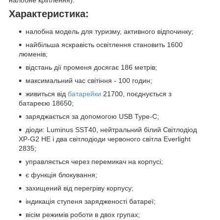
налобне кріплення).
Характеристика:
налобна модель для туризму, активного відпочинку;
найбільша яскравість освітлення становить 1600
люменів;
відстань дії променя досягає 186 метрів;
максимальний час світіння - 100 годин;
живиться від
батарейки
21700, поєднується з
батареєю 18650;
заряджається за допомогою USB Type-C;
діоди: Luminus SST40, нейтральний білий Світлодіод
XP-G2 HE і два світлодіоди червоного світла Everlight
2835;
управляється через перемикач на корпусі;
є функція блокування;
захищений від перегріву корпусу;
індикація ступеня зарядженості батареї;
вісім режимів роботи в двох групах;