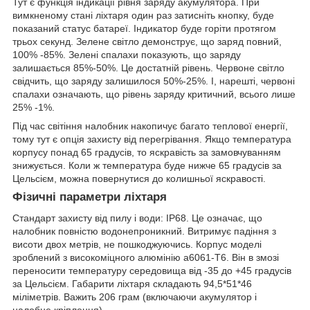
Тут є функція індикації рівня заряду акумулятора. При
вимкненому стані ліхтаря один раз затисніть кнопку, буде
показаний статус батареї. Індикатор буде горіти протягом
трьох секунд. Зелене світло демонструє, що заряд повний,
100% -85%. Зелені спалахи показують, що заряду
залишається 85%-50%. Це достатній рівень. Червоне світло
свідчить, що заряду залишилося 50%-25%. І, нарешті, червоні
спалахи означають, що рівень заряду критичний, всього лише
25% -1%.
Під час світіння налобник накопичує багато теплової енергії,
тому тут є опція захисту від перегрівання. Якщо температура
корпусу понад 65 градусів, то яскравість за замовчуванням
знижується. Коли ж температура буде нижче 65 градусів за
Цельсієм, можна повернутися до колишньої яскравості.
Фізичні параметри ліхтаря
Стандарт захисту від пилу і води: IP68. Це означає, що
налобник повністю водонепроникний. Витримує падіння з
висоти двох метрів, не пошкоджуючись. Корпус моделі
зроблений з високоміцного алюмінію а6061-Т6. Він в змозі
переносити температуру середовища від -35 до +45 градусів
за Цельсієм. Габарити ліхтаря складають 94,5*51*46
міліметрів. Важить 206 грам (включаючи акумулятор і