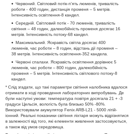
Червоний. Світловий потік-п'ять люменів, тривалість
роботи - 400 годин, дистанція променя – 5 метрів.
Інтенсивність освітлення-8 кандел.
Середній. Світловий потік - 70 люменів, тривалість
світіння – 48 годин, далекобійність променя досягає 16
метрів. Інтенсивність потоку-68 кандел.
Максимальний. Яскравість світла досягає 400
люменів, час роботи – 8 годин, відстань дії променя –
38 метрів. Інтенсивність освітлення-352 кандела.
Червоні спалахи. Яскравість освітлення дорівнює 5
люменів, час роботи – 800 годин, далекобійність
променя – 5 метрів. Інтенсивність світлового потоку-8
кандел.
* Слід згадати, що такі параметри світіння налобника вдалося
отримати в ході проведення лабораторних випробувань. Де
були наступні умови: температура повітря досягала 21 + -3
градуси Цельсія, вологість була близько 50% -80%.
Використовували акумулятор Fenix ARB-L21 - 5000 літій-
іонний. Реальні показники світіння ліхтаря можуть відрізнятися
в залежності від того, які елементи живлення застосовуються,
а також від умов середовища.