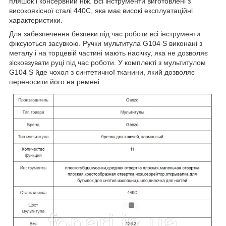
пляшок і консервний ніж. Всі інструменти виготовлені з
високоякісної сталі 440С, яка має високі експлуатаційні
характеристики.
Для забезпечення безпеки під час роботи всі інструменти
фіксуються засувкою. Ручки мультитула G104 S виконані з
металу і на торцевій частині мають насічку, яка не дозволяє
зісковзувати руці під час роботи. У комплекті з мультитулом
G104 S йде чохол з синтетичної тканини, який дозволяє
переносити його на ремені.