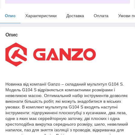
Опис
Характеристики
Доставка
Оплата
Умови п
Опис
Новинка від компанії Ganzo – складаний мультитул G104 S.
Модель G104 S відрізняється компактними розмірами і
невеликою масою. Оптимальний набір інструментів дозволяє
виконати більшість робіт, які можуть знадобитися в міських
умовах. В комплект мультитула G104 S входять наступні
інструменти: підпружинені плоскогубці з кусачками, два леза,
одне з яких має серрейторную заточку, дві плоских і одна
хрестоподібна викрутка середнього розміру, шило, невеликий
напилок, паз для зняття ізоляції з проводів, відкривачка для