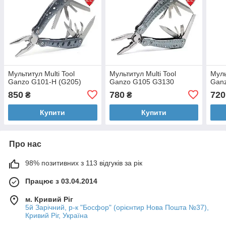
Мультитул Multi Tool
Мультитул Multi Tool
Муль
Ganzo G101-H (G205)
Ganzo G105 G3130
Gan
850
780
720
₴
₴
Купити
Купити
Про нас
98% позитивних з 113 відгуків за рік
Працює з 03.04.2014
м. Кривий Ріг
5й Зарічний, р-к "Босфор" (орієнтир Нова Пошта №37),
Кривий Ріг, Україна