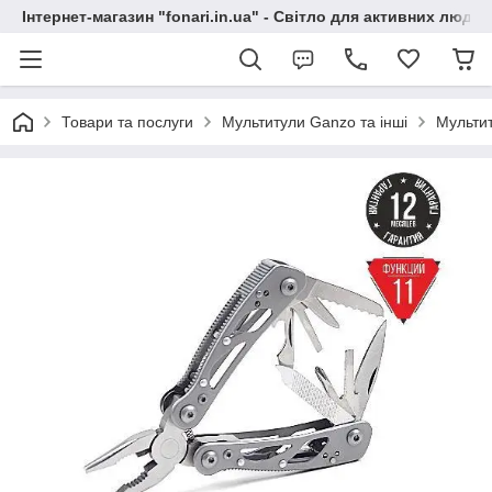
Інтернет-магазин "fonari.in.ua" - Світло для активних людей
Товари та послуги
Мультитули Ganzo та інші
Мультит