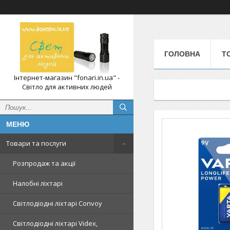
ГОЛОВНА
Т
Інтернет-магазин "fonari.in.ua" -
Світло для активних людей
Товари та послуги
Розпродаж та акції
Налобні ліхтарі
Світлодіодні ліхтарі Convoy
Світлодіодні ліхтарі Videx,