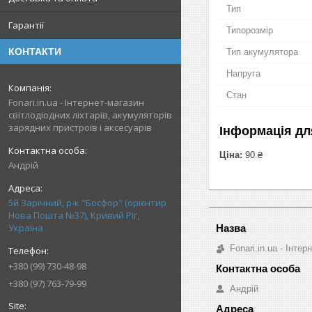
Тип
Гарантії
Типорозмір
КОНТАКТИ
Тип акумулятора
Напруга
Стан
Fonari.in.ua - Інтернет-магазин
світлодіодних ліхтарів, акумуляторів
зарядних пристроїв і аксесуарів
Інформація дл
Ціна:
90 ₴
Андрій
5й Зарічний, р-к "Босфор" (орієнтир
Нова Пошта №37), Кривий Ріг,
Україна
Fonari.in.ua - Інте
+380 (99) 730-48-98
+380 (97) 763-79-99
Андрій