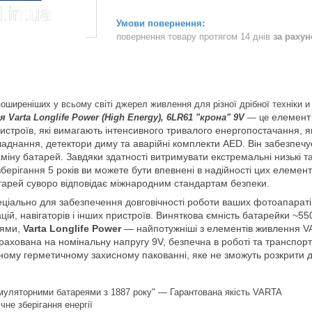
повернення товару протягом 14 днів
за раху
оширеніших у всьому світі джерел живлення для різної дрібної техніки и
елемент
Varta Longlife Power (High Energy), 6LR61 "крона" 9V
— це
строїв, які вимагають інтенсивного тривалого енергопостачання, я
аднання, детектори диму та аварійні комплекти AED. Він забезпечу
міну батарей. Завдяки здатності витримувати екстремальні низькі та
берігання 5 років ви можете бути впевнені в надійності цих елеме
атарей суворо відповідає міжнародним стандартам безпеки.
ціально для забезпечення довговічності роботи ваших фотоапаратів,
цій, навігаторів і інших пристроїв. Виняткова ємність батарейки 
іями,
Varta Longlife Power
— найпотужніші з елементів живлення VA
рахована на номінальну напругу 9V, безпечна в роботі та транспорту
ному герметичному захисному пакованні, яке не зможуть розкрити д
умуляторними батареями з 1887 року" — Гарантована якість VARTA
чне зберігання енергії