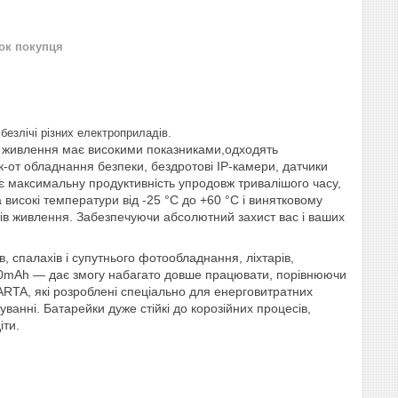
нок покупця
 безлічі різних електроприладів.
 живлення має високими показниками,
одходять
к-от обладнання безпеки, бездротові IP-камери, датчики
є максимальну продуктивність упродовж тривалішого часу,
 високі температури від -25 °C до +60 °C і винятковому
нтів живлення. Забезпечуючи абсолютний захист вас і ваших
 спалахів і супутнього фотообладнання, ліхтарів,
~550mAh — дає змогу набагато довше працювати, порівнюючи
RTA, які розроблені спеціально для енерговитратних
ванні. Батарейки дуже стійкі до корозійних процесів,
іти.