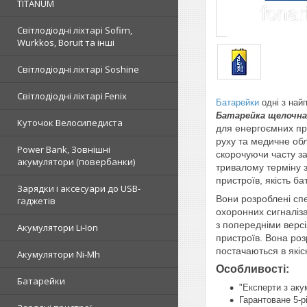
TITANUM
Світлодіодні ліхтарі Sofirn,
Wurkkos, Boruit та інші
Світлодіодні ліхтарі Soshine
Світлодіодні ліхтарі Fenix
Батарейки
одні з найп
Батарейка щелочная 
Куточок Велосипедиста
для енергоємних при
руху та медичне обл
Power Bank, Зовнішні
скорочуючи часту за
акумулятори (повербанки)
тривалому терміну з
пристроїв, якість б
Зарядки і аксесуари до USB-
Вони розроблені спе
гаджетів
охоронних сигналіза
з попередніми верс
Акумулятори Li-Ion
пристроїв. Вона роз
постачаються в якіс
Акумулятори Ni-Mh
Особливості:
Батарейки
"Експерти з ак
Гарантоване 5-рі