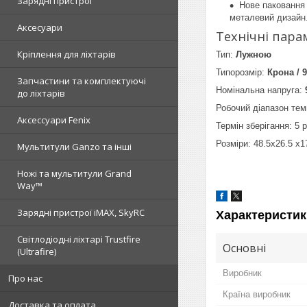
Зарядні пристрої
Нове паковання 
металевий дизайн
Аксесуари
Технічні пара
Кріплення для ліхтарів
Тип:
Лужною
Типорозмір:
Крона / 9
Запчастини та комплектуючі
Номінальна напруга:
до ліхтарів
Робочий діапазон те
Аксессуари Fenix
Термін зберігання: 5 р
Розміри: 48.5x26.5 x17
Мультитули Ganzo та інші
Ножі та мультитули Grand
Way™
Зарядні пристрої iMAX, SkyRC
Характеристик
Світлодіодні ліхтарі Trustfire
Основні
(Ultrafire)
Виробник
Про нас
Країна виробник
Доставка та оплата