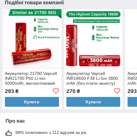
Подібні товари компанії
Акумулятор 21700 Vapcell
Акумулятор Vapcell
Акку
INR21700 P50 Li-Ion
INR18650 F38 Li-Ion 3800
INR2
5000mAh, високотоковий
mAh (без плати захисту)
mAh
293
270
293
₴
₴
Купити
Купити
Про нас
98% позитивних з 112 відгуків за рік