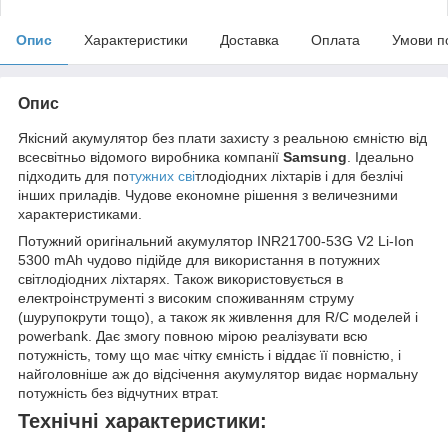
Опис
Характеристики
Доставка
Оплата
Умови п
Опис
Якісний акумулятор без плати захисту з реальною ємністю від
всесвітньо відомого виробника компанії
Samsung
. Ідеально
підходить для по
тужних сві
тлодіодних ліхтарів і для безлічі
інших приладів. Чудове економне рішення з величезними
характеристиками.
Потужний оригінальний акумулятор INR21700-53G V2 Li-Ion
5300 mAh чудово підійде для використання в потужних
світлодіодних ліхтарях. Також використовується в
електроінструменті з високим споживанням струму
(шурупокрути тощо), а також як живлення для R/C моделей і
powerbank. Дає змогу повною мірою реалізувати всю
потужність, тому що має чітку ємність і віддає її повністю, і
найголовніше аж до відсічення акумулятор видає нормальну
потужність без відчутних втрат.
Технічні характеристики: