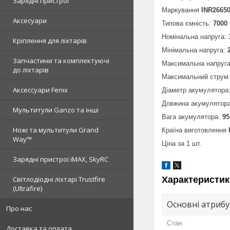
Зарядні пристрої
Маркування
INR26650
Аксесуари
Типова ємність:
7000
Номінальна напруга:
Кріплення для ліхтарів
Мінімальна напруга:
Запчастини та комплектуючі
Максимальна напруг
до ліхтарів
Максимальний струм
Аксессуари Fenix
Діаметр акумулятора
Довжина акумулятор
Мультитули Ganzo та інші
Вага акумулятора:
95
Ножі та мультитули Grand
Країна виготовлення
Way™
Ціна за 1 шт.
Зарядні пристрої iMAX, SkyRC
Характеристик
Світлодіодні ліхтарі Trustfire
(Ultrafire)
Основні атриб
Про нас
Стан
Доставка та оплата