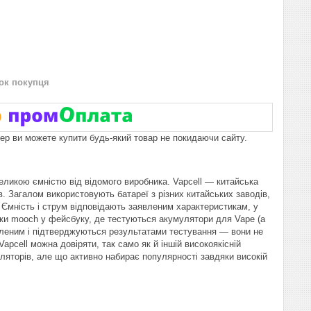
нок покупця
пер ви можете купити будь-який товар не покидаючи сайту.
ликою ємністю від відомого виробника. Vapcell — китайська
в. Загалом використовують батареї з різних китайських заводів,
. Ємність і струм відповідають заявленим характеристикам, у
інки mooch у фейсбуку, де тестуються акумулятори для Vape (а
явленим і підтверджуються результатами тестування — вони не
cell можна довіряти, так само як й іншій високоякісній
умуляторів, але що активно набирає популярності завдяки високій