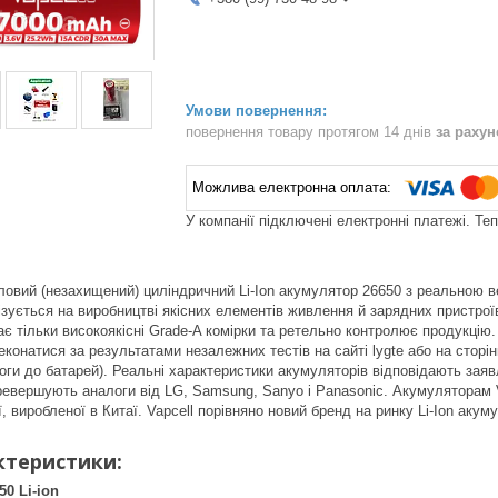
повернення товару протягом 14 днів
за раху
У компанії підключені електронні платежі. Те
овий (незахищений) циліндричний Li-Ion акумулятор 26650 з реальною ве
лізується на виробництві якісних елементів живлення й зарядних пристрої
ає тільки високоякісні Grade-A комірки та ретельно контролює продукцію
конатися за результатами незалежних тестів на сайті lygte або на стор
оги до батарей). Реальні характеристики акумуляторів відповідають за
евершують аналоги від LG, Samsung, Sanyo і Panasonic. Акумуляторам Vap
ії, виробленої в Китаї. Vapcell порівняно новий бренд на ринку Li-Ion ак
ктеристики:
650
Li-ion