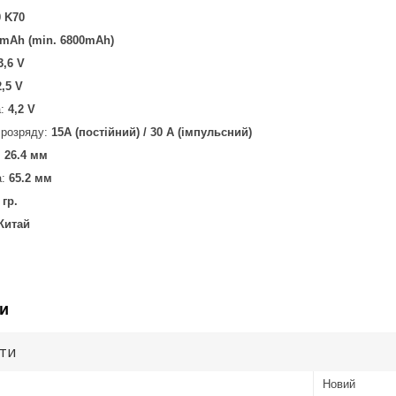
 K70
 mAh (min. 6800mAh)
3,6 V
2,5 V
а:
4,2 V
 розряду:
15А (постійний) / 30 А (імпульсний)
:
26.4 мм
а:
65.2 мм
 гр.
Китай
и
ути
Новий