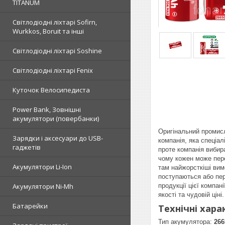
TITANUM
Світлодіодні ліхтарі Sofirn,
Wurkkos, Boruit та інші
Світлодіодні ліхтарі Soshine
Світлодіодні ліхтарі Fenix
Куточок Велосипедиста
Power Bank, Зовнішні
акумулятори (повербанки)
Оригінальний промисл
Зарядки і аксесуари до USB-
компанія, яка спеціа
гаджетів
проте компанія вибир
чому кожен може пере
Акумулятори Li-Ion
там найжорсткіші вим
поступаються або пер
продукції цієї компан
Акумулятори Ni-Mh
якості та чудовій ціні.
Батарейки
Технічні хара
Тип акумулятора:
26