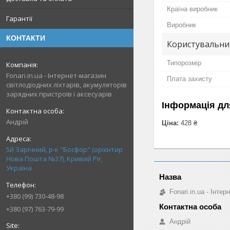
Країна виробник
Гарантії
Виробник
КОНТАКТИ
Користувальни
Типорозмір
Fonari.in.ua - Інтернет-магазин
Плата захисту
світлодіодних ліхтарів, акумуляторів
зарядних пристроїв і аксесуарів
Інформація дл
Андрій
Ціна:
428 ₴
5й Зарічний, р-к "Босфор" (орієнтир
Нова Пошта №37), Кривий Ріг,
Україна
Fonari.in.ua - Інте
+380 (99) 730-48-98
+380 (97) 763-79-99
Андрій