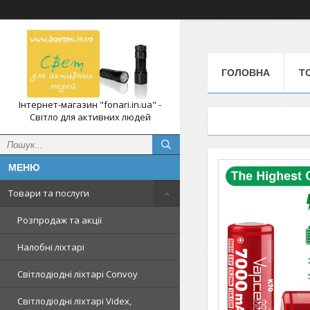
ГОЛОВНА
Т
Інтернет-магазин "fonari.in.ua" -
Світло для активних людей
Товари та послуги
Розпродаж та акції
Налобні ліхтарі
Світлодіодні ліхтарі Convoy
Світлодіодні ліхтарі Videx,