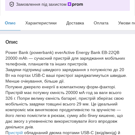
Замовлення під захистом
Опис
Характеристики
Доставка
Оплата
Умови п
Опис
Power Bank (powerbank) everActive Energy Bank EB-22QB
20000 mAh — сучасний пристрій для заряджання мобільних
телефонів, планшетів та інших пристроїв.
Завдяки підтримці швидкого заряджання з потужністю до 20
Вт на портах USB-C ваші пристрої заряджатимуться швидше.
Менше очікування, більше дії.
Потужне джерело енергії в компактному форм-факторі.
Пристрій має потужну ємність 20000 мА·год за ваги всього
326 г. Попри велику ємність батареї, пристрій зберігає свою
мобільність завдяки товщині всього 29 мм. Це ідеальний
компроміс між винятковою продуктивністю та зручністю —
його легко помістити в рюкзак, сумку або бічну кишеню, що
дає змогу з упевненістю використовувати його впродовж
декількох днів.
П
ристрій
обладнаний двома портами USB-C (вхід/вихід) й