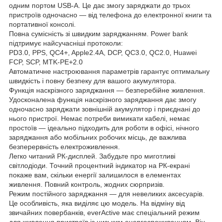
одним портом USB-A. Це дає змогу заряджати до трьох
пристроїв одночасно — від телефона до електронної книги та
портативної консолі.
Повна сумісність зі швидким заряджанням. Power bank
підтримує найсучасніші протоколи:
PD3.0, PPS, QC4+, Apple2.4A, DCP, QC3.0, QC2.0, Huawei
FCP, SCP, MTK-PE+2.0
Автоматичне настроювання параметрів гарантує оптимальну
швидкість і повну безпеку для вашого акумулятора.
Функція наскрізного заряджання — безперебійне живлення.
Удосконалена функція наскрізного заряджання дає змогу
одночасно заряджати зовнішній акумулятор і приєднані до
нього пристрої. Немає потреби вимикати кабелі, немає
простоїв — ідеально підходить для роботи в офісі, нічного
заряджання або мобільних робочих місць, де важлива
безперервність електроживлення.
Легко читаний РК-дисплей. Забудьте про миготливі
світлодіоди. Точний процентний індикатор на РК-екрані
покаже вам, скільки енергії залишилося в елементах
живлення. Повний контроль, жодних сюрпризів.
Режим постійного заряджання — для невеликих аксесуарів.
Це особливість, яка виділяє цю модель. На відміну від
звичайних повербанків, everActive має спеціальний режим
для живлення пристроїв із низьким енергоспоживанням. Він