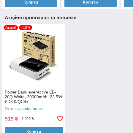
Купити
Купити
Акційні пропозиції та новинки
Акція!
–10%
Power Bank everActive EB-
20Q White, 20000mAh, 22.5W
PD3.0/QC4+
Готово до відправки
919
₴
1 022 ₴
Купити