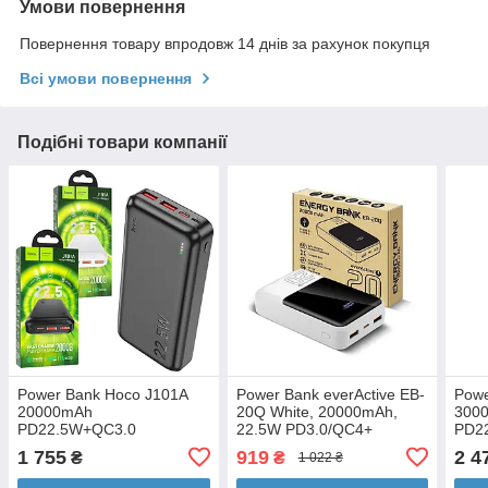
Умови повернення
Повернення товару впродовж 14 днів за рахунок покупця
Всі умови повернення
Подібні товари компанії
Power Bank Hoco J101A
Power Bank everActive EB-
Powe
20000mAh
20Q White, 20000mAh,
300
PD22.5W+QC3.0
22.5W PD3.0/QC4+
PD2
1 755
919
2 4
₴
₴
1 022 ₴