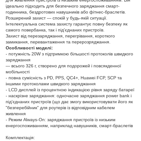
ідеально підходить для безпечного заряджання смарт-
годинника, бездротових навушників або фітнес-браслетів.
Розширений захист — спокій у будь-якій ситуації.
Інтелектуальна система захисту гарантує повну безпеку як
самого повербанка, так і під'єднаних пристроїв.
Захист від перезаряджання, перегрівання, короткого
замикання, перевантаження та перерозряджання.
Особливості моделі:
- потужність 20W з підтримкою більшості протоколів швидкого
заряджання
— всього 326 г, створено для подорожей і повсякденної
мобільності
- повна сумісність з PD, PPS, QC4+, Huawei FCP, SCP та
іншими протоколами швидкого заряджання
- LCD дисплей із процентною індикацією рівня заряду батареї
- наскрізне заряджання: одночасне заряджання power bank і
під'єднаних пристроїв (що дає змогу використовувати його як
"безперебійник" для роутерів із відповідним кабелем
живлення
- Режим Always-On: заряджання пристроїв із низьким
енергоспоживанням, наприклад навушників, смарт-браслетів
Комплектація: