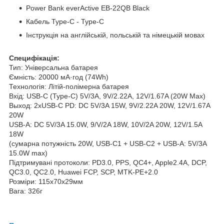
Power Bank everActive EB-22QB Black
Кабель Type-C - Type-С
Інструкція на англійській, польській та німецькій мовах
Специфікація:
Тип: Універсальна батарея
Ємність: 20000 мА·год (74Wh)
Технологія: Літій-полімерна батарея
Вхід: USB-C (Type-C) 5V/3A, 9V/2.22A, 12V/1.67A (20W Max)
Выход: 2xUSB-C PD: DC 5V/3A 15W, 9V/2.22A 20W, 12V/1.67A
20W
USB-A: DC 5V/3A 15.0W, 9/V/2A 18W, 10V/2A 20W, 12V/1.5A
18W
(сумарна потужність 20W, USB-C1 + USB-C2 + USB-A: 5V/3A
15.0W max)
Підтримувані протоколи: PD3.0, PPS, QC4+, Apple2.4A, DCP,
QC3.0, QC2.0, Huawei FCP, SCP, MTK-PE+2.0
Розміри: 115x70x29мм
Вага: 326г