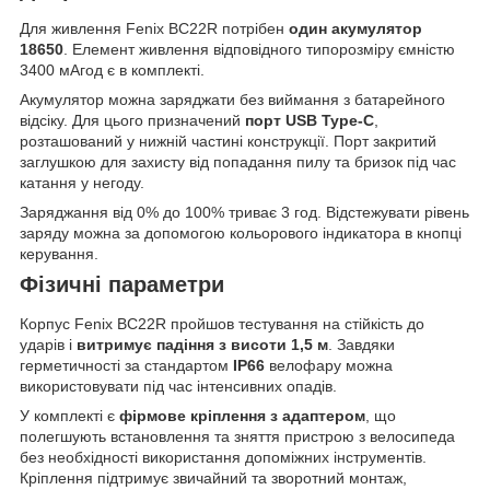
Для живлення Fenix BC22R потрібен
один акумулятор
18650
. Елемент живлення відповідного типорозміру ємністю
3400 мАгод є в комплекті.
Акумулятор можна заряджати без виймання з батарейного
відсіку. Для цього призначений
порт USB Type-C
,
розташований у нижній частині конструкції. Порт закритий
заглушкою для захисту від попадання пилу та бризок під час
катання у негоду.
Заряджання від 0% до 100% триває 3 год. Відстежувати рівень
заряду можна за допомогою кольорового індикатора в кнопці
керування.
Фізичні параметри
Корпус Fenix BC22R пройшов тестування на стійкість до
ударів і
витримує падіння з висоти 1,5 м
. Завдяки
герметичності за стандартом
IP66
велофару можна
використовувати під час інтенсивних опадів.
У комплекті є
фірмове кріплення з адаптером
, що
полегшують встановлення та зняття пристрою з велосипеда
без необхідності використання допоміжних інструментів.
Кріплення підтримує звичайний та зворотний монтаж,