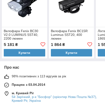
Велофара Fenix BC30
Велофара Fenix BC15R
Ліхт
V2.0 LUMINUS SST40,
Luminus SST20, 400
Lumi
2200 люмен
люмен
1865
люм
5 181
1 864
1 5
₴
₴
Купити
Купити
Про нас
98% позитивних з 113 відгуків за рік
Працює з 03.04.2014
м. Кривий Ріг
5й Зарічний, р-к "Босфор" (орієнтир Нова Пошта №37),
Кривий Ріг, Україна