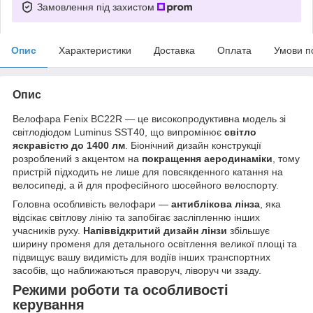
Замовлення під захистом
Опис
Характеристики
Доставка
Оплата
Умови п
Опис
Велофара Fenix BC22R — це високопродуктивна модель зі
світлодіодом Luminus SST40, що випромінює
світло
яскравістю до 1400 лм
. Біонічний дизайн конструкції
розроблений з акцентом на
покращення аеродинаміки
, тому
пристрій підходить не лише для повсякденного катання на
велосипеді, а й для професійного шосейного велоспорту.
Головна особливість велофари —
антиблікова лінза
, яка
відсікає світлову лінію та запобігає засліпленню інших
учасників руху.
Напіввідкритий дизайн лінзи
збільшує
ширину променя для детального освітлення великої площі та
підвищує вашу видимість для водіїв інших транспортних
засобів, що наближаються праворуч, ліворуч чи ззаду.
Режими роботи та особливості
керування