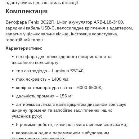
адаптуючись під ваш стиль фіксації.
Комплектація
Велофара Fenix BC22R, Li-ion акумулятор ARB-L18-3400,
зарядний кабель USB-C, велосипедне кріплення з адаптером,
запасне ущільнювальне кільце, інструкція користувача,
гарантійний талон.
Характеристики:
велофара для повсякденного використання та
шосейного велоспорту;
тип світлодіода – Luminus SST40;
max яскравість – 1400 лм;
колірна температура світла – 6000-6500К;
дальність променя – 156 м;
антиблікова лінза з напіввідкритим дизайном збільшує
ширину променя та запобігає засліпленню інших
учасників руху;
5 режимів роботи, включно з миготливими спалахами;
керування одним перемикачем з вбудованим
індикатором рівня заряду;