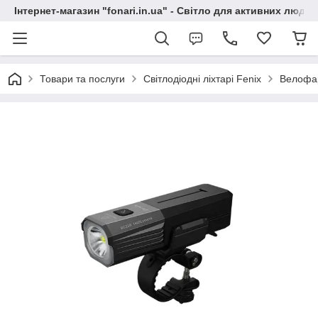
Інтернет-магазин "fonari.in.ua" - Світло для активних людей
Товари та послуги
Світлодіодні ліхтарі Fenix
Велофар