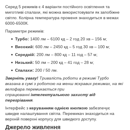
Серед 5 режимів є 4 варіанти постійного освітлення та
миготливі спалахи, які можна використовувати як запобіжне
світло. Колірна температура променя знаходиться в межах
6000-6500К.
Параметри режимів:
Турбо:
1400 лм – 6100 кд – 2 год 20 хв – 156 м;
Високий:
600 лм – 2450 кд – 5 год 30 хв – 100 м;
Середній:
200 лм – 800 кд – 11 год – 57 м;
Низький:
50 лм – 200 кд – 41 год – 28 м;
Спалахи:
200 / 50 лм.
Зверніть увагу!
Тривалість роботи в режимі Турбо
вказана в сумі з роботою на менш яскравих режимах, на які
велофара перемикається при
спрацюванні
інтелектуального захисту від
перегрівання
.
Інтерфейс з
керуванням однією кнопкою
забезпечує
швидке налаштування світла. Перемикач знаходиться на
верхній поверхні корпусу для швидкого доступу.
Джерело живлення