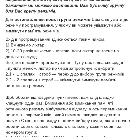
бажанням ми можемо виставити Вам будь-яку зручну
для Вас групу режимів.
Для
встановлення нової групи режимів
Вам слід увійти до
режиму програмування, у якому ви можете увімкнути або
вимкнути пам’ ять режимів.
Вхід в програмуванняі здійснюється таким чином:
1) Вмикаємо ліхтар
2) 10-20 разів клікаємо кнопкою, поки ліхтар не гасне на
декілька секунд
Все, ми в режимі програмування. Тут у нас є два своєрідні
«пункти меню», ліхтар по черзі запропонує їх вибрати:
2.1 - 1 спалах + строб — перехід до вибору групи режимів
2.2 - 2 спалахи + строб — увімкнути/ вимкнути пам'ять
останнього режиму.
Щоб обрати відповідний пункт меню, вам слід швидко
клацнути один раз. Вмикання або вимикання пам' яті
останнього режиму відбувається відразу, а ось перемикання
режимів - окремий квіст, який вимагає швидко рахувати в
розумі) Отже, після входу в режим вибору групи, ліхтар почне
робити серії спалахів, кількість спалахів у кожній серії - за
номером групи: