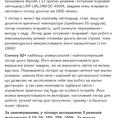
прошивкою Biscotti з 12 групою режимів і потужний яскравий
світлодіод LMP LML2AW.DC 4000К, завдяки чому яскравість
світлового потоку досягає аж 1800 люмен.
У ліхтарі є захист від перегріву світлодіоду, отже, якщо ви
досягнете критичної температури (приблизно 55 градусів),
ліхтар понизить яскравість, щоб уникнути перегрівання і
виходу з ладу. Ліхтар дуже потужний і яскравий і при роботі в
максимальному режимі споживає досить високі струми, тому
рекомендується використовувати якісні акумулятори Li-Ion
18650
Convoy S2+
найбільш універсальний і найпопулярніший
ліхтар цього бренду. Його можна використовувати для
вирішення різних завдань, які не вимагають світла на велику
відстань. Переважність ліхтаря це яскраве світіння при малих
розмірах, широка бічні зали і широкий кут центральної плями
що дозволяє не засліплювати себе при роботі на малих
дистанціях, а так само можливість підібрати світло і
управління практично під будь-які особисті потреби. Його
можна використовувати як велофари, наголовний ліхтар для
роботи, ручний ліхтар для прогулянок, туризму і в багатьох
інших сферах.
За замовчуванням, у ліхтарі виставлено 5 режимів
яскравості: 0,1% 1%, 10%, 35%, 100%. За вашим