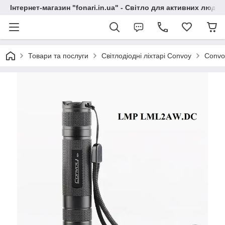
Інтернет-магазин "fonari.in.ua" - Світло для активних людей
Товари та послуги
Світлодіодні ліхтарі Convoy
Convo