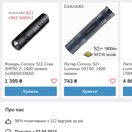
Фонарь Convoy S11 Cree
Ліхтар Convoy S2+
Ліхт
XHP50.2, 2400 люмен
Luminus SST40, 1900
Lumi
1x26650/18650
люмен
(700
дале
1 395
743
4 8
₴
₴
Купити
Купити
Про нас
98% позитивних з 112 відгуків за рік
Працює з 03.04.2014