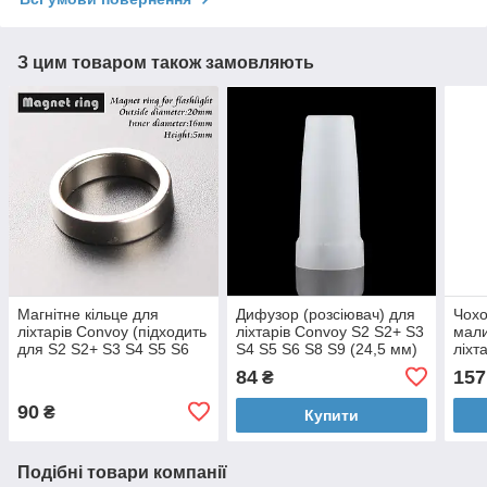
З цим товаром також замовляють
Магнітне кільце для
Дифузор (розсіювач) для
Чохо
ліхтарів Convoy (підходить
ліхтарів Convoy S2 S2+ S3
мали
для S2 S2+ S3 S4 S5 S6
S4 S5 S6 S8 S9 (24,5 мм)
ліхт
S7 S8 C8)
S2+ 
84
157
₴
S8, 
90
₴
Купити
Подібні товари компанії