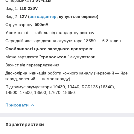
Є перемикач
3.0V/4.2В
Вхід 1:
110-220V
Вхід 2:
12V (
автоадаптер
,
купується окремо
)
Струм заряду:
500mA
У комплекті — кабель під стандартну розетку
Середній час заряджання акумулятора 18650 — 6-8 годин
Особливості цього зарядного пристрою:
Може заряджати "
тривольтові
" акумулятори
Захист від перезарядження
Двоколірна індикація роботи кожного каналу (червоний — йде
заряд, зелений — немає заряду)
Підтримує акумулятори 10430, 10440, RCR123 (16340),
14500, 17500, 18500, 17670, 18650.
Приховати
Характеристики