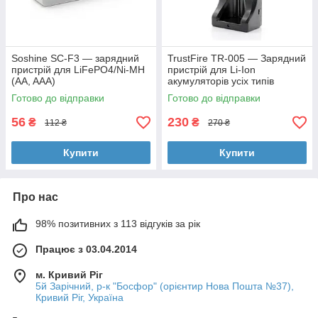
Soshine SC-F3 — зарядний
TrustFire TR-005 — Зарядний
пристрій для LiFePO4/Ni-MH
пристрій для Li-Ion
(AA, AAA)
акумуляторів усіх типів
(включно з 21700)
Готово до відправки
Готово до відправки
56
230
₴
₴
112 ₴
270 ₴
Купити
Купити
Про нас
98% позитивних з 113 відгуків за рік
Працює з 03.04.2014
м. Кривий Ріг
5й Зарічний, р-к "Босфор" (орієнтир Нова Пошта №37),
Кривий Ріг, Україна