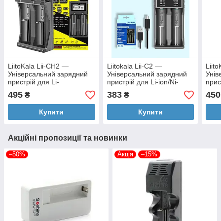
LiitoKala Lii-CH2 —
Liitokala Lii-C2 —
Liit
Універсальний зарядний
Універсальний зарядний
Унів
пристрій для Li-
пристрій для Li-ion/Ni-
прис
ion/IMR/LiFePO4/Ni-Mh,
Mh/Ni-Cd акумуляторів
ion/
495
383
450
₴
₴
включно з 21700 і Li-Ion
(включно з 21700)
Cd +
1.5V
Купити
Купити
Акційні пропозиції та новинки
–50%
Акція
–15%