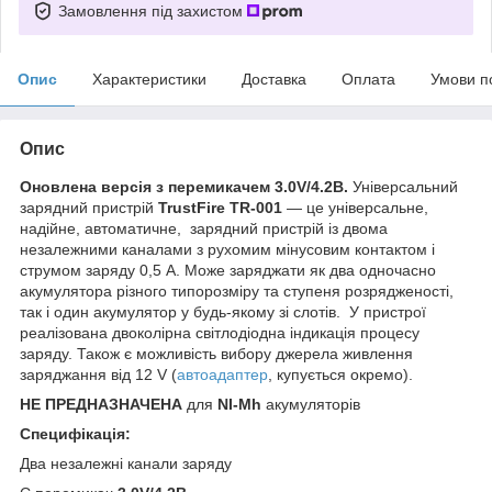
Замовлення під захистом
Опис
Характеристики
Доставка
Оплата
Умови п
Опис
Оновлена версія з перемикачем
3.0V/4.2В.
Універсальний
зарядний пристрій
TrustFire TR-001
— це універсальне,
надійне, автоматичне, зарядний пристрій із двома
незалежними каналами з рухомим мінусовим контактом і
струмом заряду 0,5 А. Може заряджати як два одночасно
акумулятора різного типорозміру та ступеня розрядженості,
так і один акумулятор у будь-якому зі слотів. У пристрої
реалізована двоколірна світлодіодна індикація процесу
заряду. Також є можливість вибору джерела живлення
заряджання від 12 V (
автоадаптер
, купується окремо).
НЕ ПРЕДНАЗНАЧЕНА
для
NI-Mh
акумуляторів
Специфікація:
Два незалежні канали заряду