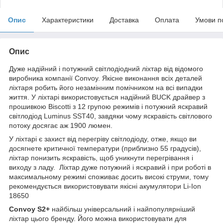
Опис
Характеристики
Доставка
Оплата
Умови п
Опис
Дуже надійний і потужний світлодіодний ліхтар від відомого
виробника компанії Convoy. Якісне виконання всіх деталей
ліхтаря робить його незамінним помічником на всі випадки
життя. У ліхтарі використовується надійний BUCK драйвер з
прошивкою Biscotti з 12 групою режимів і потужний яскравий
світлодіод Luminus SST40, завдяки чому яскравість світлового
потоку досягає аж 1900 люмен.
У ліхтарі є захист від перегріву світлодіоду, отже, якщо ви
досягнете критичної температури (приблизно 55 градусів),
ліхтар понизить яскравість, щоб уникнути перегрівання і
виходу з ладу. Ліхтар дуже потужний і яскравий і при роботі в
максимальному режимі споживає досить високі струми, тому
рекомендується використовувати якісні акумулятори Li-Ion
18650
Convoy S2+
найбільш універсальний і найпопулярніший
ліхтар цього бренду. Його можна використовувати для