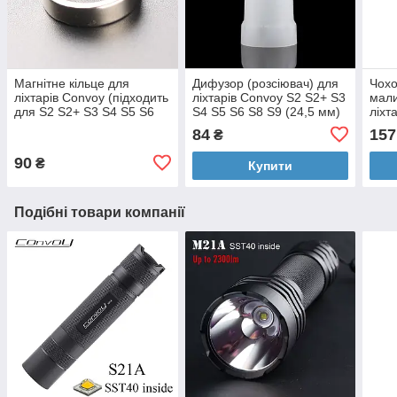
Магнітне кільце для
Дифузор (розсіювач) для
Чохо
ліхтарів Convoy (підходить
ліхтарів Convoy S2 S2+ S3
мали
для S2 S2+ S3 S4 S5 S6
S4 S5 S6 S8 S9 (24,5 мм)
ліхт
S7 S8 C8)
S2+ 
84
157
₴
S8, 
90
₴
Купити
Подібні товари компанії