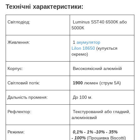
Технічні характеристики:
Світлодіод:
Luminus SST40 6500К або
5000К
Живлення:
1
акумулятор
LiIon 18650
(купується
окремо)
Корпус:
Високоякісний алюміній
Світловий потік:
1900
люмен (струм 5А)
Дальність променя:
До 100 м.
Рефлектор:
Текстурований або гладкий,
алюмінієвий
Режими:
0,1% - 1% -10% - 35%
- 100%
(Прошивка Biscotti)