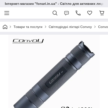
Інтернет-магазин "fonari.in.ua" - Світло для активних людей
Товари та послуги
Світлодіодні ліхтарі Convoy
Convo