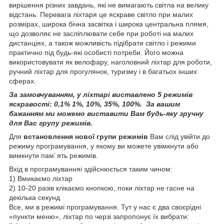
вирішення різних завдань, які не вимагають світла на велику
відстань. Перевага ліхтаря це яскраве світло при малих
розмірах, широка бічна засвітка і широка центральна плямя,
що дозволяє не засліплювати себе при роботі на малих
дистанціях, а також можливість підібрати світло і режими
практично під будь-які особисті потреби. Його можна
використовувати як велофару, наголовний ліхтар для роботи,
ручний ліхтар для прогулянок, туризму і в багатьох інших
сферах.
За замовчуванням, у ліхтарі виставлено 5 режимів
яскравості: 0,1% 1%, 10%, 35%, 100%. За вашим
бажанням ми можемо виставити Вам будь-яку зручну
для Вас групу режимів.
Для
встановлення нової групи режимів
Вам слід увійти до
режиму програмування, у якому ви можете увімкнути або
вимкнути пам’ ять режимів.
Вхід в програмуванняі здійснюється таким чином:
1) Вмикаємо ліхтар
2) 10-20 разів клікаємо кнопкою, поки ліхтар не гасне на
декілька секунд
Все, ми в режимі програмування. Тут у нас є два своєрідні
«пункти меню», ліхтар по черзі запропонує їх вибрати: