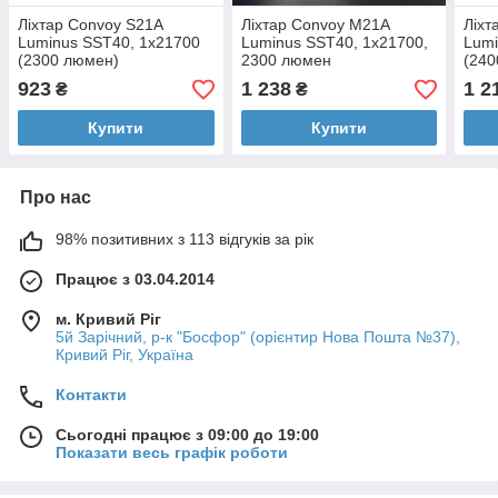
Ліхтар Convoy S21A
Ліхтар Convoy M21A
Ліхт
Luminus SST40, 1x21700
Luminus SST40, 1x21700,
Lumi
(2300 люмен)
2300 люмен
(240
заря
923
1 238
1 2
₴
₴
Купити
Купити
Про нас
98% позитивних з 113 відгуків за рік
Працює з 03.04.2014
м. Кривий Ріг
5й Зарічний, р-к "Босфор" (орієнтир Нова Пошта №37),
Кривий Ріг, Україна
Контакти
Сьогодні працює з 09:00 до 19:00
Показати весь графік роботи