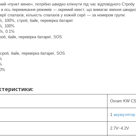
ний «пункт меню», потрібно швидко клікнути під час відповідного Стробу
, а ось перемикання режимів — окремий квест, що вимагає вміння швидко 
ерії спалахів, кількість спалахів у кожній серії — за номером групи:
, 100%, строб, байк, перевірка батареї
5%, 100%
1%, 0.1%
роб, байк, перевірка батареї, SOS
сроб, байк, перевірка батареї, SOS
0%
1%
00%
ктеристики:
Osram KW CS
1
акумулятор 
2.7V~4.2V