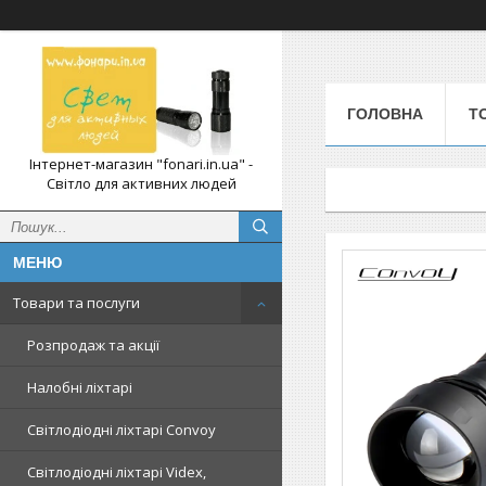
ГОЛОВНА
Т
Інтернет-магазин "fonari.in.ua" -
Світло для активних людей
Товари та послуги
Розпродаж та акції
Налобні ліхтарі
Світлодіодні ліхтарі Convoy
Світлодіодні ліхтарі Videx,