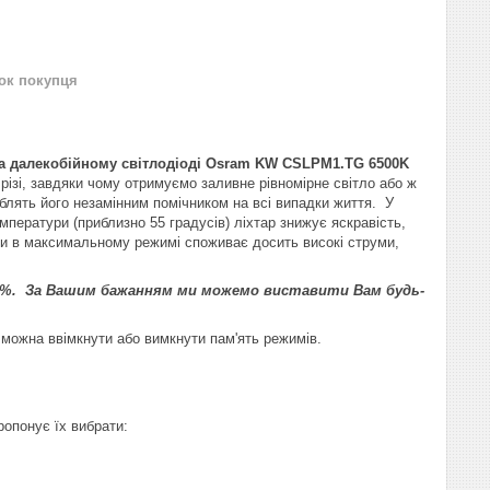
нок покупця
а далекобійному світлодіоді Osram
KW CSLPM1.TG 6500K
різі, завдяки чому отримуємо заливне рівномірне світло або ж
блять його незамінним помічником на всі випадки життя. У
емператури (приблизно 55 градусів) ліхтар знижує яскравість,
оти в максимальному режимі споживає досить високі струми,
 100%. За Вашим бажанням ми можемо виставити Вам будь-
 можна ввімкнути або вимкнути пам'ять режимів.
ропонує їх вибрати: