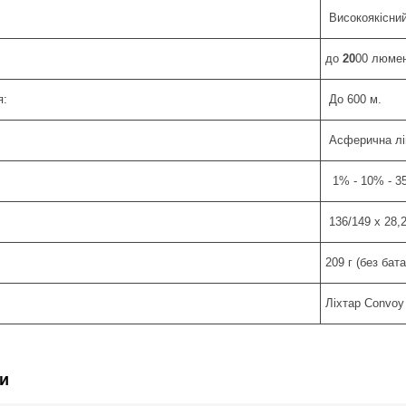
Високоякісний
до
20
00 люмен
я:
До 600 м.
Асферична лі
1% - 10% - 35%
136/149 x 28,2
209 г (без бата
Ліхтар Convoy
и