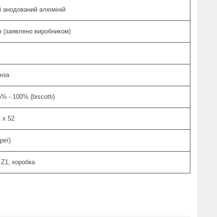
 анодований алюміній
 (заявлено виробником)
нза
 - 100% (biscotti)
 x 52
реї)
 Z1, коробка