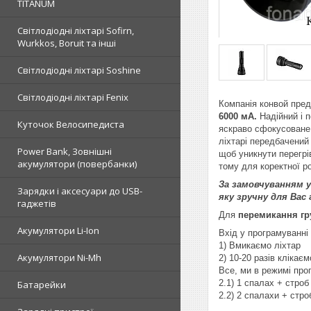
TITANUM
Світлодіодні ліхтарі Sofirn,
Wurkkos, Boruit та інші
Світлодіодні ліхтарі Soshine
Світлодіодні ліхтарі Fenix
Компанія конвой пре
6000 мА.
Надійний і п
Куточок Велосипедиста
яскраво сфокусоване 
ліхтарі передбачений 
Power Bank, Зовнішні
щоб уникнути перегрі
акумулятори (повербанки)
тому для коректної р
За замовчуванням у
Зарядки і аксесуари до USB-
яку зручну для Вас 
гаджетів
Для
перемикання гр
Акумулятори Li-Ion
Вхід у програмуванні 
1) Вмикаємо ліхтар
Акумулятори Ni-Mh
2) 10-20 разів клікає
Все, ми в режимі про
2.1) 1 спалах + стро
Батарейки
2.2) 2 спалахи + стр