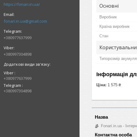
https://fonari.in.ua/
Основні
Виробник
fonari.in.ua@gmail.com
Країна виробник
Стан
+380977637999
Користувальни
+380997304898
Типорозмір акумуля
Viber
Інформація дл
+380977637999
Telegram
Ціна:
1 575 ₴
+380997304898
Fonari.in.ua - Інте