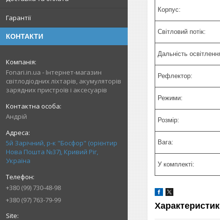
Корпус:
Гарантії
Світловий потік:
КОНТАКТИ
Дальність освітленн
Fonari.in.ua - Інтернет-магазин
Рефлектор:
світлодіодних ліхтарів, акумуляторів
зарядних пристроїв і аксесуарів
Режими:
Андрій
Розмір:
5й Зарічний, р-к "Босфор" (орієнтир
Вага:
Нова Пошта №37), Кривий Ріг,
Україна
У комплекті:
+380 (99) 730-48-98
+380 (97) 763-79-99
Характеристик