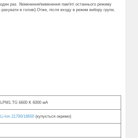
 один раз. Увімкнення/вимкнення пам'яті останнього режиму
рахувати в голові) Отже, після входу в режим вибору групи,
LPM1.TG 6600 K 6000 мА
Li-Ion 21700/18650
(купується окремо)