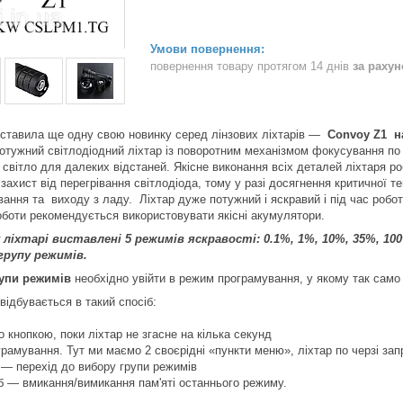
повернення товару протягом 14 днів
за раху
дставила ще одну свою новинку серед лінзових ліхтарів —
Convoy Z1 н
отужний світлодіодний ліхтар із поворотним механізмом фокусування по 
світло для далеких відстаней. Якісне виконання всіх деталей ліхтаря ро
захист від перегрівання світлодіода, тому у разі досягнення критичної т
вання та виходу з ладу. Ліхтар дуже потужний і яскравий і під час роб
оботи рекомендується використовувати якісні акумулятори.
 ліхтарі виставлені 5 режимів яскравості: 0.1%, 1%, 10%, 35%,
групу режимів.
упи режимів
необхідно увійти в режим програмування, у якому так само
відбувається в такий спосіб:
мо кнопкою, поки ліхтар не згасне на кілька секунд
грамування. Тут ми маємо 2 своєрідні «пункти меню», ліхтар по черзі зап
б — перехід до вибору групи режимів
об — вмикання/вимикання пам'яті останнього режиму.