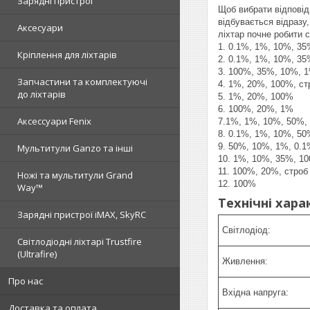
Зарядні пристрої
Щоб вибрати відповід
відбувається відразу
Аксесуари
ліхтар почне робити с
1. 0.1%, 1%, 10%, 35%
Кріплення для ліхтарів
2. 0.1%, 1%, 10%, 3
3. 100%, 35%, 10%, 
Запчастини та комплектуючі
4. 1%, 20%, 100%, ст
до ліхтарів
5. 1%, 20%, 100%
6. 100%, 20%, 1%
Аксессуари Fenix
7.1%, 1%, 10%, 50%, 
8. 0.1%, 1%, 10%, 5
9. 50%, 10%, 1%, 0.
Мультитули Ganzo та інші
10. 1%, 10%, 35%, 1
11. 100%, 20%, строб
Ножі та мультитули Grand
12. 100%
Way™
Технічні хара
Зарядні пристрої iMAX, SkyRC
Світлодіод:
Світлодіодні ліхтарі Trustfire
(Ultrafire)
Живлення:
Про нас
Вхідна напруга:
Доставка та оплата