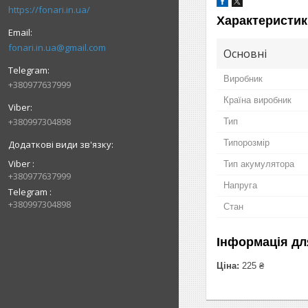
https://fonari.in.ua/
Характеристик
fonari.in.ua@gmail.com
Основні
Виробник
+380977637999
Країна виробник
+380997304898
Тип
Типорозмір
Viber
Тип акумулятора
+380977637999
Напруга
Telegram
+380997304898
Стан
Інформація дл
Ціна:
225 ₴