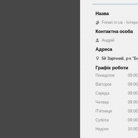
Fonari.in.ua - Інте
Андрій
5й Зарічний, р-к "
Графік роботи
Понеділок
09:00
Вівторок
09:00
Середа
09:00
Четвер
09:00
Пʼятниця
09:00
Субота
09:00
Неділя
10:00