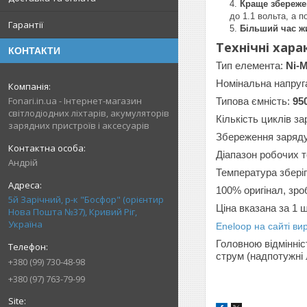
Краще збереже
до 1.1 вольта, а 
Гарантії
Більший час ж
Технічні хара
КОНТАКТИ
Тип елемента:
Ni-
Номінальна напруг
Fonari.in.ua - Інтернет-магазин
Типова ємність:
95
світлодіодних ліхтарів, акумуляторів
Кількість циклів з
зарядних пристроїв і аксесуарів
Збереження заряду
Діапазон робочих 
Андрій
Температура збері
100% оригінал, зро
5й Зарічний, р-к "Босфор" (орієнтир
Ціна вказана за 1 ш
Нова Пошта №37), Кривий Ріг,
Україна
Eneloop на сайті ви
Головною відмінніс
струм (надпотужні 
+380 (99) 730-48-98
+380 (97) 763-79-99