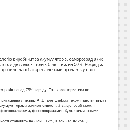
нологію виробництва акумуляторів, саморозряд яких
тягом декількох тижнів більш ніж на 50%. Розряд ж
робило дані батареї лідерами продажів у світі.
ох років понад 75% заряду. Такі характеристики на
 притаманна літієвим АКБ, але Eneloop також гідно витримує
акумуляторами великої ємності. З-за цієї особливості
, фотоспалахами, фотоапаратами
і будь-якими іншими
ності становить не більш 12%, в той час як кращі