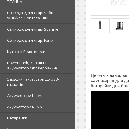
TITANUM
Світлодіодні ліхтарі Sofirn,
Wurkkos, Boruit та інші
Світлодіодні ліхтарі Soshine
Світлодіодні ліхтарі Fenix
Куточок Велосипедиста
Power Bank, Зовнішні
акумулятори (повербанки)
Це одні з найбільш
Зарядки і аксесуари до USB-
саморозряд для дан
гаджетів
батарейки для багат
Акумулятори Li-Ion
Акумулятори Ni-Mh
Батарейки