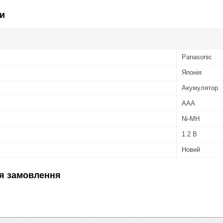
и
Panasonic
Японія
Акумулятор
AAA
Ni-MH
1.2 В
Новий
я замовлення