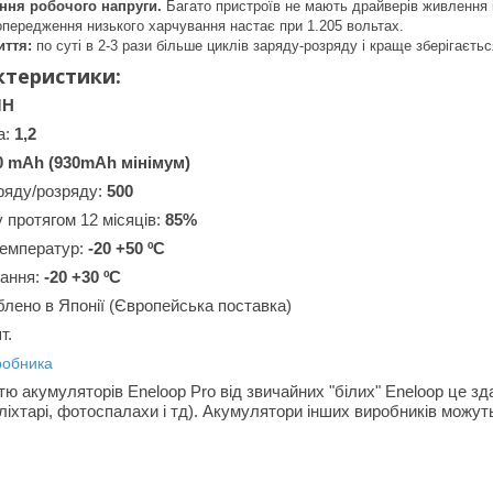
ння робочого напруги.
Багато пристроїв не мають драйверів живлення 
попередження низького харчування настає при 1.205 вольтах.
иття:
по суті в 2-3 рази більше циклів заряду-розряду і краще зберігаєть
ктеристики:
MH
а:
1,2
0 mAh (930mAh мінімум)
аряду/розряду:
500
 протягом 12 місяців:
85%
температур:
-20 +50 ºС
гання:
-20 +30 ºС
блено в Японії (Європейська поставка)
т.
робника
тю акумуляторів Eneloop Pro від звичайних "білих" Eneloop це з
ліхтарі, фотоспалахи і тд). Акумулятори інших виробників можут