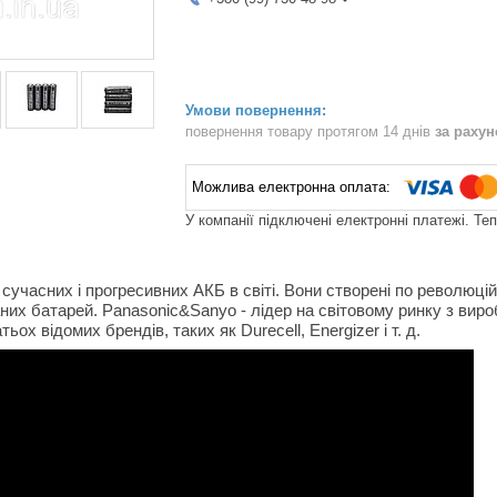
повернення товару протягом 14 днів
за раху
У компанії підключені електронні платежі. Те
 сучасних і прогресивних АКБ в світі. Вони створені по революцій
их батарей. Panasonic&Sanyo - лідер на світовому ринку з вир
ьох відомих брендів, таких як Durecell, Energizer і т. д.