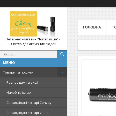
ГОЛОВНА
Т
Інтернет-магазин "fonari.in.ua" -
Світло для активних людей
Товари та послуги
Розпродаж та акції
Налобні ліхтарі
Світлодіодні ліхтарі Convoy
Світлодіодні ліхтарі Videx,