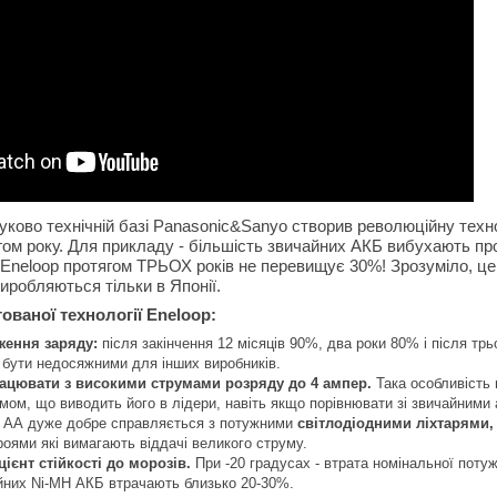
уково технічній базі Panasonic&Sanyo створив революційну тех
ом року. Для прикладу - більшість звичайних АКБ вибухають про
Eneloop протягом ТРЬОХ років не перевищує 30%! Зрозуміло, це з
иробляються тільки в Японії.
ованої технології Eneloop:
ження заряду:
після закінчення 12 місяців 90%, два роки 80% і після трь
 бути недосяжними для інших виробників.
ацювати з високими струмами розряду до 4 ампер.
Така особливість
мом, що виводить його в лідери, навіть якщо порівнювати зі звичайними 
p АА дуже добре справляється з потужними
світлодіодними ліхтарями
оями які вимагають віддачі великого струму.
ієнт стійкості до морозів.
При -20 градусах - втрата номінальної потуж
йних Ni-MH АКБ втрачають близько 20-30%.