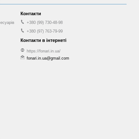
сесуарів
+380 (99) 730-48-98
+380 (97) 763-79-99
https://fonari.in.ua/
fonari.in.ua@gmail.com