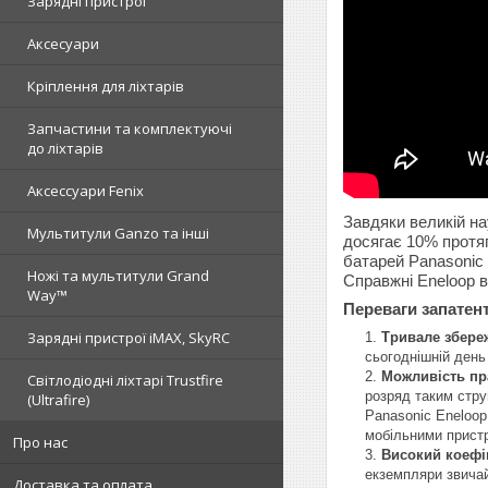
Зарядні пристрої
Аксесуари
Кріплення для ліхтарів
Запчастини та комплектуючі
до ліхтарів
Аксессуари Fenix
Завдяки великій на
Мультитули Ganzo та інші
досягає 10% протяг
батарей Panasonic 
Ножі та мультитули Grand
Справжні Eneloop в
Way™
Переваги запатент
Зарядні пристрої iMAX, SkyRC
Тривале збере
сьогоднішній день
Можливість пр
Світлодіодні ліхтарі Trustfire
розряд таким стру
(Ultrafire)
Panasonic Eneloo
мобільними пристр
Про нас
Високий коефіц
екземпляри звича
Доставка та оплата