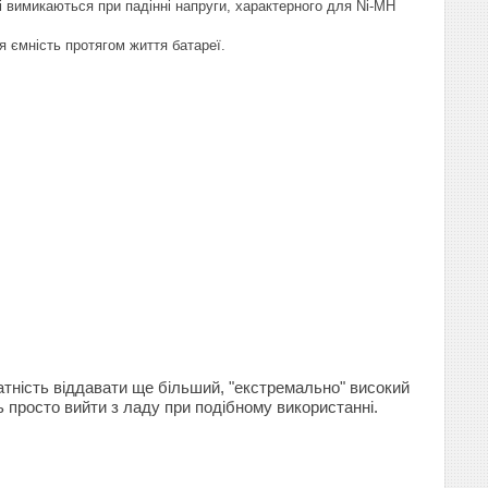
і вимикаються при падінні напруги, характерного для Ni-MH
ся ємність протягом життя батареї.
датність віддавати ще більший, "екстремально" високий
ь просто вийти з ладу при подібному використанні.