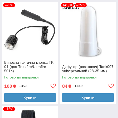
–26%
Акція!
–25%
Виносна тактична кнопка TK-
01 (для Trustfire/Ultrafire
Дифузор (розсіювач) Tank007
501b)
універсальний (28-35 мм)
Готово до відправки
Готово до відправки
100
84
₴
₴
135 ₴
113 ₴
Купити
Купити
–15%