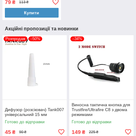
79
₴
113 ₴
LiitoKala, XTAR)
Купити
Акційні пропозиції та новинки
Розпродаж
–50%
–34%
Виносна тактична кнопка для
Дифузор (розсіювач) Tank007
Trustfire/Ultrafire C8 з двома
універсальний 15 мм
режимами
Готово до відправки
Готово до відправки
45
149
₴
₴
90 ₴
225 ₴