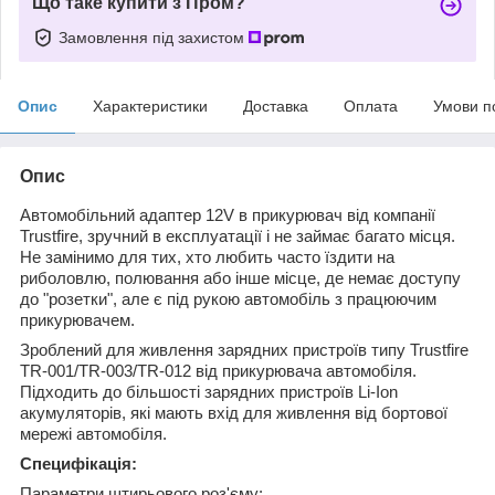
Що таке купити з Пром?
Замовлення під захистом
Опис
Характеристики
Доставка
Оплата
Умови п
Опис
Автомобільний адаптер 12V в прикурювач від компанії
Trustfire, зручний в експлуатації і не займає багато місця.
Не замінимо для тих, хто любить часто їздити на
риболовлю, полювання або інше місце, де немає доступу
до "розетки", але є під рукою автомобіль з працюючим
прикурювачем.
Зроблений для живлення зарядних пристроїв типу Trustfire
TR-001/TR-003/TR-012 від прикурювача автомобіля.
Підходить до більшості зарядних пристроїв Li-Ion
акумуляторів, які мають вхід для живлення від бортової
мережі автомобіля.
Специфікація:
Параметри штирьового роз'єму: