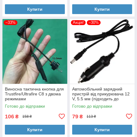
Купити
Купити
–33%
Акція!
–30%
Виносна тактична кнопка для
Автомобільний зарядний
Trustfire/Ultrafire C8 з двома
пристрій від прикурювача 12
режимами
V, 5.5 мм (підходить до
зарядних Nitecore, LiitoKala,
Готово до відправки
Готово до відправки
XTAR)
106
79
₴
₴
158 ₴
113 ₴
Купити
Купити