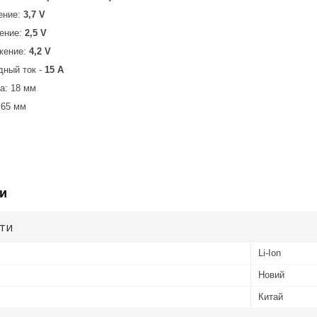
ение:
3,7 V
ение:
2,5 V
жение:
4,2 V
ный ток -
15 А
а: 18 мм
 65 мм
и
ути
Li-Ion
Новий
Китай