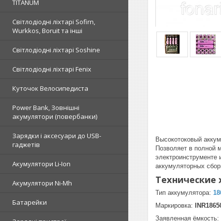
TITANUM
Світлодіодні ліхтарі Sofirn,
Wurkkos, Boruit та інші
Світлодіодні ліхтарі Soshine
Світлодіодні ліхтарі Fenix
Куточок Велосипедиста
Power Bank, Зовнішні
акумулятори (повербанки)
Зарядки і аксесуари до USB-
Высокотоковый аккум
гаджетів
Позволяет в полной 
электроинструменте и
Акумулятори Li-Ion
аккумуляторных сбор
Технические 
Акумулятори Ni-Mh
Тип аккумулятора:
18
Батарейки
Маркировка:
INR1865
Заявленная ёмкость: