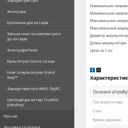
Зарядні пристрої
Номинальное напряж
Аксесуари
Минимальное напряж
Максимальное напря
Кріплення для ліхтарів
Максимальный разряд
Запчастини та комплектуючі
Диаметр аккумулятор
до ліхтарів
Длина аккумулятора:
Аксессуари Fenix
Цена за 1 шт.
Мультитули Ganzo та інші
Ножі та мультитули Grand
Way™
Характеристик
Зарядні пристрої iMAX, SkyRC
Основні атриб
Світлодіодні ліхтарі Trustfire
Тип акумулятора
(Ultrafire)
Стан
Про нас
Країна виробник
Доставка та оплата