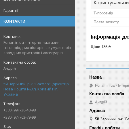
Користувальни
Гарантії
Типорозмір
КОНТАКТИ
Плата захисту
Інформація дл
Fonari.in.ua - Інтернет-магазин
Ціна:
135 ₴
світлодіодних ліхтарів, акумуляторів
зарядних пристроїв і аксесуарів
Андрій
5й Зарічний, р-к "Босфор" (орієнтир
Fonari.in.ua - Інте
Нова Пошта №37), Кривий Ріг,
Україна
Андрій
+380 (99) 730-48-98
+380 (97) 763-79-99
5й Зарічний, р-к "
Графік роботи