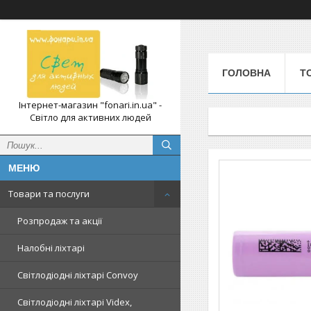
ГОЛОВНА
Т
Інтернет-магазин "fonari.in.ua" -
Світло для активних людей
Товари та послуги
Розпродаж та акції
Налобні ліхтарі
Світлодіодні ліхтарі Convoy
Світлодіодні ліхтарі Videx,