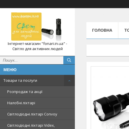
ГОЛОВНА
Т
Інтернет-магазин "fonari.in.ua" -
Світло для активних людей
Товари та послуги
Розпродаж та акції
Налобні ліхтарі
Світлодіодні ліхтарі Convoy
Світлодіодні ліхтарі Videx,