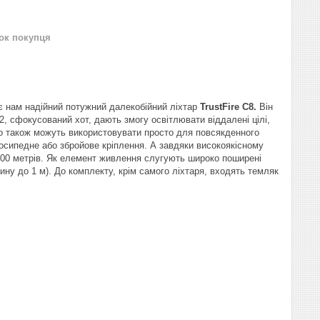
нок покупця
є нам надійний потужний далекобійний ліхтар
TrustFire С8.
Він
2, сфокусований хот, дають змогу освітлювати віддалені цілі,
го також можуть використовувати просто для повсякденного
осипедне або збройове кріплення. А завдяки високоякісному
 200 метрів. Як елемент живлення слугують широко поширені
ину до 1 м). До комплекту, крім самого ліхтаря, входять темляк