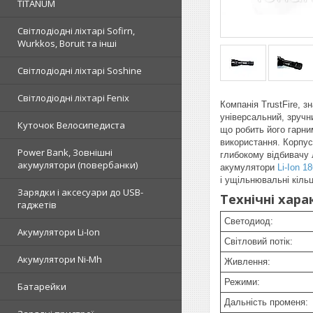
TITANUM
Світлодіодні ліхтарі Sofirn,
Wurkkos, Boruit та інші
Світлодіодні ліхтарі Soshine
Світлодіодні ліхтарі Fenix
Компанія TrustFire, 
універсальний, зручни
Куточок Велосипедиста
що робить його гарни
використання. Корпус
Power Bank, Зовнішні
глибокому відбивачу 
акумулятори (повербанки)
акумулятори
Li-Ion 1
і ущільнювальні кільц
Зарядки і аксесуари до USB-
Технічні хара
гаджетів
Светодиод:
Акумулятори Li-Ion
Світловий потік:
Акумулятори Ni-Mh
Живлення:
Режими:
Батарейки
Дальність променя: