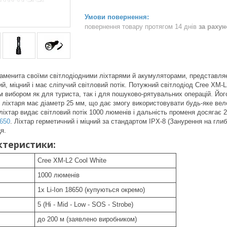
повернення товару протягом 14 днів
за раху
знаменита своїми світлодіодними ліхтарями й акумуляторами, представля
й, міцний і має сліпучий світловий потік. Потужний світлодіод Cree XM-L
м вибором як для туриста, так і для пошуково-рятувальних операцій. Йо
 ліхтаря має діаметр 25 мм, що дає змогу використовувати будь-яке вел
ліхтар видає світловий потік 1000 люменів і дальність променя досягає
8650
. Ліхтар герметичний і міцний за стандартом IPX-8 (Занурення на глиб
я.
ктеристики:
Cree XM-L2 Cool White
1000 люменів
1х Li-Ion 18650 (купуються окремо)
5 (Hi - Mid - Low - SOS - Strobe)
до 200 м (заявлено виробником)