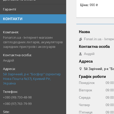
Ціна:
990 ₴
Гарантії
КОНТАКТИ
Fonari.in.ua - Інтернет-магазин
Fonari.in.ua - Інте
світлодіодних ліхтарів, акумуляторів
зарядних пристроїв і аксесуарів
Андрій
Андрій
5й Зарічний, р-к "
5й Зарічний, р-к "Босфор" (орієнтир
Графік роботи
Нова Пошта №37), Кривий Ріг,
Понеділок
09:00
Україна
Вівторок
09:00
+380 (99) 730-48-98
Середа
09:00
+380 (97) 763-79-99
Четвер
09:00
Пʼятниця
09:00