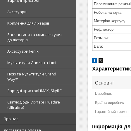
Зарядні пристрої
Перемикання режимі
Аксесуари
Робоча напруга:
Матеріал корпусу:
Кріплення для ліхтарів
Рефлектор:
Запчастини та комплектуючі
Розміри:
до ліхтарів
Вага:
Аксессуари Fenix
Мультитули Ganzo та інші
Характеристик
Ножі та мультитули Grand
Way™
Основні
Зарядні пристрої iMAX, SkyRC
Виробник
Світлодіодні ліхтарі Trustfire
Країна виробник
(Ultrafire)
Гарантійний термін
Про нас
Інформація дл
Доставка та оплата