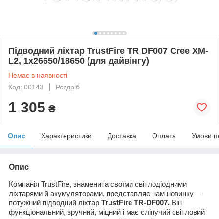
Підводний ліхтар TrustFire TR DF007 Cree XM-
L2, 1x26650/18650 (для дайвінгу)
Немає в наявності
Код: 00143
Роздріб
1 305
₴
Опис
Характеристики
Доставка
Оплата
Умови п
Опис
Компанія TrustFire, знаменита своїми світлодіодними
ліхтарями й акумуляторами, представляє нам новинку —
потужний підводний ліхтар
TrustFire TR-DF007.
Він
функціональний, зручний, міцний і має сліпучий світловий