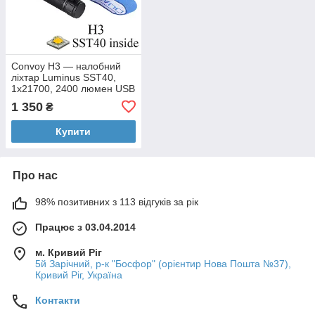
Convoy H3 — налобний
ліхтар Luminus SST40,
1x21700, 2400 люмен USB
Type-C
1 350
₴
Купити
Про нас
98% позитивних з 113 відгуків за рік
Працює з 03.04.2014
м. Кривий Ріг
5й Зарічний, р-к "Босфор" (орієнтир Нова Пошта №37),
Кривий Ріг, Україна
Контакти