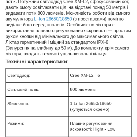
потік. Потужний світлодіод Cree XM-L2, сфокусований хот,
дають змогу освітлювати цілі на відстані понад 50 метрів і
видавати потік 800 люменів. Можливість роботи від ємного
акумулятора
Li-Ion 26650/18650
(з проставками) помітно
виділяє його серед аналогів. Особливістю ліхтаря є
використання плавного регулювання яскравості — простим
рухом кнопки від мінімального до максимального світла.
Ліхтар герметичний і міцний за стандартом IPX-8
(Занурення на глибину до 50 м). До комплекту, крім самого
ліхтаря, входять темляк і ущільнювальні кільця.
Технічні характеристики:
Светодиод:
Cree XM-L2 T6
Світловий потік:
800 люменів
Живлення:
1 Li-Ion 26650/18650
(купуються окремо)
Режими:
Плавне регулювання
яскравості: Hight - Low