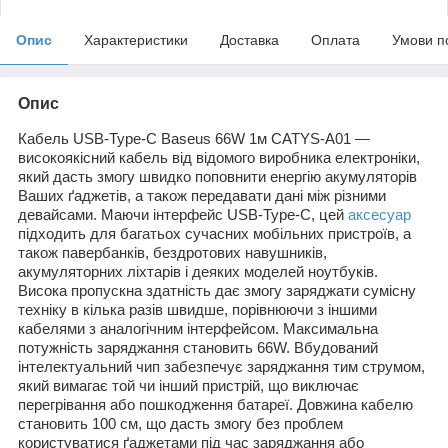
Опис
Характеристики
Доставка
Оплата
Умови п
Опис
Кабель USB-Type-C Baseus 66W 1м CATYS-A01 —
високоякісний кабель від відомого виробника електроніки,
який дасть змогу швидко поповнити енергію акумуляторів
Ваших ґаджетів, а також передавати дані між різними
девайсами. Маючи інтерфейс USB-Type-C, цей
аксесуар
підходить для багатьох сучасних мобільних пристроїв, а
також павербанків, бездротових навушників,
акумуляторних ліхтарів і деяких моделей ноутбуків.
Висока пропускна здатність дає змогу заряджати сумісну
техніку в кілька разів швидше, порівнюючи з іншими
кабелями з аналогічним інтерфейсом. Максимальна
потужність заряджання становить 66W. Вбудований
інтелектуальний чип забезпечує заряджання тим струмом,
який вимагає той чи інший пристрій, що виключає
перегрівання або пошкодження батареї. Довжина кабелю
становить 100 см, що дасть змогу без проблем
користуватися ґаджетами під час заряджання або