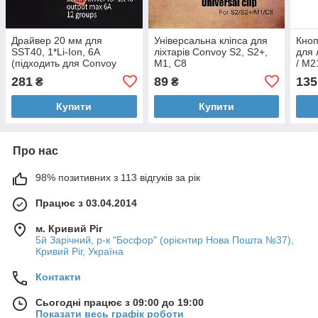
Драйвер 20 мм для
Універсальна кліпса для
Кноп
SST40, 1*Li-Ion, 6A
ліхтарів Convoy S2, S2+,
для 
(підходить для Convoy
M1, C8
/ M2
S21A/M21A та ін.)
L21A
281
89
135
₴
₴
Ком
Купити
Купити
Про нас
98% позитивних з 113 відгуків за рік
Працює з 03.04.2014
м. Кривий Ріг
5й Зарічний, р-к "Босфор" (орієнтир Нова Пошта №37),
Кривий Ріг, Україна
Контакти
Сьогодні працює з 09:00 до 19:00
Показати весь графік роботи