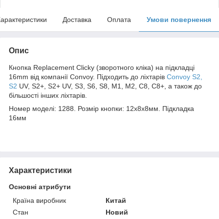
арактеристики
Доставка
Оплата
Умови повернення
Опис
Кнопка Replacement Clicky (зворотного кліка) на підкладці
16mm від компанії Convoy. Підходить до ліхтарів
Convoy S2,
S2
UV, S2+, S2+ UV, S3, S6, S8, M1, M2, C8, C8+, а також до
більшості інших ліхтарів.
Номер моделі: 1288. Розмір кнопки: 12х8х8мм. Підкладка
16мм
Характеристики
Основні атрибути
Країна виробник
Китай
Стан
Новий