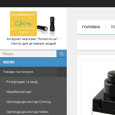
ГОЛОВНА
Т
Інтернет-магазин "fonari.in.ua" -
Світло для активних людей
Товари та послуги
Розпродаж та акції
Налобні ліхтарі
Світлодіодні ліхтарі Convoy
Світлодіодні ліхтарі Videx,