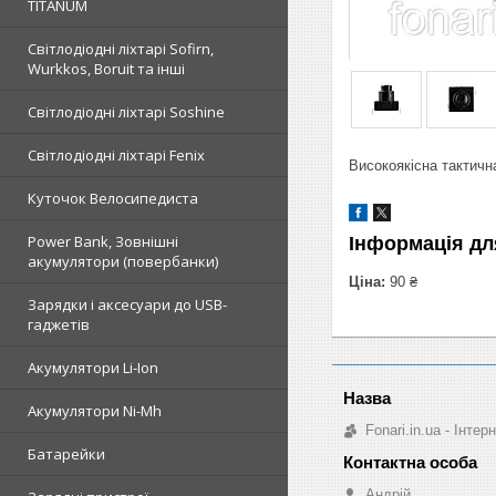
TITANUM
Світлодіодні ліхтарі Sofirn,
Wurkkos, Boruit та інші
Світлодіодні ліхтарі Soshine
Світлодіодні ліхтарі Fenix
Високоякісна тактична
Куточок Велосипедиста
Power Bank, Зовнішні
Інформація дл
акумулятори (повербанки)
Ціна:
90 ₴
Зарядки і аксесуари до USB-
гаджетів
Акумулятори Li-Ion
Акумулятори Ni-Mh
Fonari.in.ua - Інте
Батарейки
Андрій