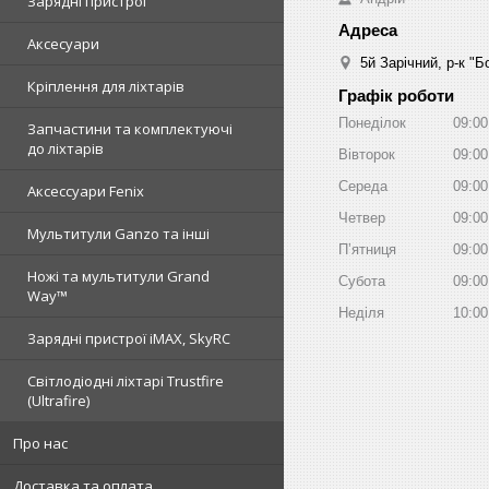
Зарядні пристрої
Аксесуари
5й Зарічний, р-к "
Кріплення для ліхтарів
Графік роботи
Понеділок
09:00
Запчастини та комплектуючі
до ліхтарів
Вівторок
09:00
Середа
09:00
Аксессуари Fenix
Четвер
09:00
Мультитули Ganzo та інші
Пʼятниця
09:00
Ножі та мультитули Grand
Субота
09:00
Way™
Неділя
10:00
Зарядні пристрої iMAX, SkyRC
Світлодіодні ліхтарі Trustfire
(Ultrafire)
Про нас
Доставка та оплата