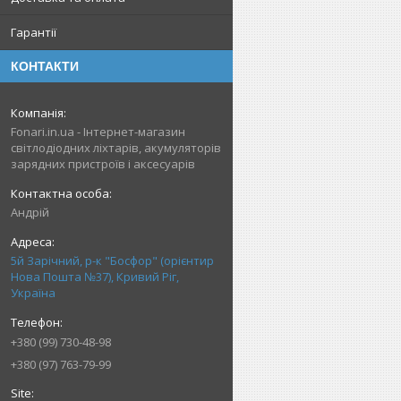
Гарантії
КОНТАКТИ
Fonari.in.ua - Інтернет-магазин
світлодіодних ліхтарів, акумуляторів
зарядних пристроїв і аксесуарів
Андрій
5й Зарічний, р-к "Босфор" (орієнтир
Нова Пошта №37), Кривий Ріг,
Україна
+380 (99) 730-48-98
+380 (97) 763-79-99