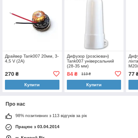
Драйвер Tank007 20мм, 3-
Дифузор (розсіювач)
Дифу
4,5 V (2A)
Tank007 універсальний
ліхт
(28-35 мм)
M20/
270
84
77
₴
₴
113 ₴
Купити
Купити
Про нас
98% позитивних з 113 відгуків за рік
Працює з 03.04.2014
м. Кривий Ріг