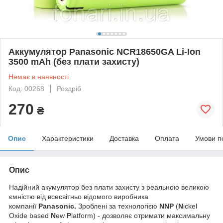
Аккумулятор Panasonic NCR18650GA Li-Ion
3500 mAh (без плати захисту)
Немає в наявності
Код: 00268
Роздріб
270
₴
Опис
Характеристики
Доставка
Оплата
Умови п
Опис
Надійний акумулятор без плати захисту з реальною великою
ємністю від всесвітньо відомого виробника
компанії
Panasonic.
Зроблені за технологією
NNP
(
N
ickel
Oxide based
N
ew
P
latform) - дозволяє отримати максимальну