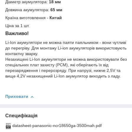
Діаметр акумулятора:
18 мм
Довжина акумулятора:
65 мм
Країна виготовлення -
Китай
Ціна за 1 шт.
Важливо!
Li-Ion акумулятори не можна паяти паяльником - вони чутливі
до перегріву. Для монтажу Li-ion акумуляторів використовують
контактну зварку.
Незахищені Li-Ion акумулятори не можна використовувати без
спеціальних плат захисту (PCM), які оберігають їх від
перезарядження і перерозряду. При напрузі, нижче 2,5V та
вище 4,2V незахищений Li-Ion акумулятор виходить з ладу.
Приховати
Специфікація
datasheet-panasonic-ncr18650ga-3500mah.pdf