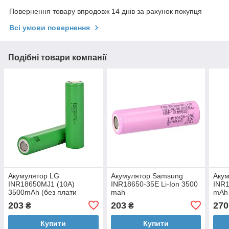
Повернення товару впродовж 14 днів за рахунок покупця
Всі умови повернення
Подібні товари компанії
Акумулятор LG
Акумулятор Samsung
Акум
INR18650MJ1 (10A)
INR18650-35E Li-Ion 3500
INR1
3500mAh (без плати
mah
mAh 
захисту)
203
203
270
₴
₴
Купити
Купити