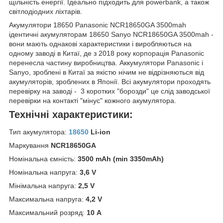
щільність енергії. Ідеально підходить для powerbank, а також
світлодіодних ліхтарів.
Акумулятори 18650 Panasonic NCR18650GA 3500mah
ідентичні акумуляторам 18650 Sanyo NCR18650GA 3500mah -
вони мають однакові характеристики і виробляються на
одному заводі в Китаї, де з 2018 року корпорація Panasonic
перенесла частину виробництва. Аккумулятори Panasonic і
Sanyo, зроблені в Китаї за якістю нічим не відрізняються від
акумуляторів, зроблених в Японії. Всі акумулятори проходять
перевірку на заводі - 3 коротких "борозди" це слід заводської
перевірки на контакті "мінус" кожного акумулятора.
Технічні характеристики:
Тип акумулятора:
18650
Li-ion
Маркування
NCR18650GA
Номінальна ємність:
3500 mAh (min 3350mAh)
Номінальна напруга:
3,6 V
Мінімальна напруга:
2,5 V
Максимальна напруга:
4,2 V
Максимальний розряд:
10
А